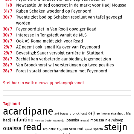
1/
8
Newcastle United concreet in de markt voor Hadj Moussa
31/
7
Ruben Schaken woedend op Feyenoord
30/
7
Twente ziet bod op Schaken resoluut van tafel geveegd
worden
30/
7
Feyenoord ziet in Van Rooij opvolger Read
30/
7
Interesse in Tengstedt vanuit de MLS
30/
7
Ook AS Roma meldt zich voor Read
29/
7
AZ neemt ook Ismail Ka over van Feyenoord
29/
7
Bevestigd: Sauer vervolgt carrière in Stuttgart
28/
7
Zechiël kan verbeterde aanbieding tegemoet zien
28/
7
Van Bronckhorst wil versterkingen op twee posities
28/
7
Forest staakt onderhandelingen met Feyenoord
Stel hier in welk nieuws jij belangrijk vindt.
Tagcloud
acardipane
deijl
bronckhorst
fifa
eenhoorn
elsenhout
borges
aivd
infantino
hadj
moussa
lotomba
nieuwkoop
juste
ivanusec
kasanwirjo
mossad
read
steijn
ouaissa
rigaux
scorend
sparta
reputatie
sjaakf