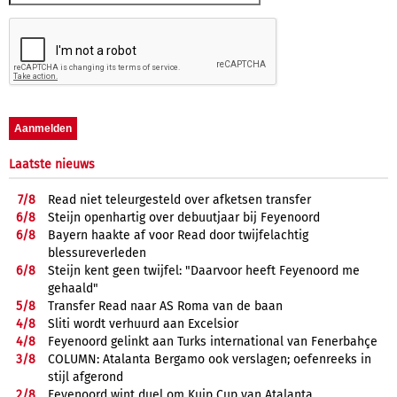
Laatste nieuws
7/
8
Read niet teleurgesteld over afketsen transfer
6/
8
Steijn openhartig over debuutjaar bij Feyenoord
6/
8
Bayern haakte af voor Read door twijfelachtig
blessureverleden
6/
8
Steijn kent geen twijfel: "Daarvoor heeft Feyenoord me
gehaald"
5/
8
Transfer Read naar AS Roma van de baan
4/
8
Sliti wordt verhuurd aan Excelsior
4/
8
Feyenoord gelinkt aan Turks international van Fenerbahçe
3/
8
COLUMN: Atalanta Bergamo ook verslagen; oefenreeks in
stijl afgerond
2/
8
Feyenoord wint duel om Kuip Cup van Atalanta