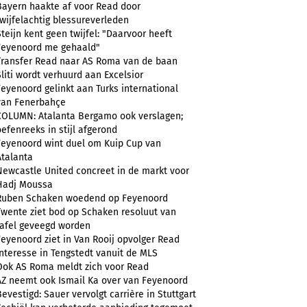
Bayern haakte af voor Read door
twijfelachtig blessureverleden
Steijn kent geen twijfel: "Daarvoor heeft
Feyenoord me gehaald"
Transfer Read naar AS Roma van de baan
Sliti wordt verhuurd aan Excelsior
Feyenoord gelinkt aan Turks international
van Fenerbahçe
COLUMN: Atalanta Bergamo ook verslagen;
oefenreeks in stijl afgerond
Feyenoord wint duel om Kuip Cup van
Atalanta
Newcastle United concreet in de markt voor
Hadj Moussa
Ruben Schaken woedend op Feyenoord
Twente ziet bod op Schaken resoluut van
tafel geveegd worden
Feyenoord ziet in Van Rooij opvolger Read
Interesse in Tengstedt vanuit de MLS
Ook AS Roma meldt zich voor Read
AZ neemt ook Ismail Ka over van Feyenoord
Bevestigd: Sauer vervolgt carrière in Stuttgart