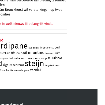
Zechiël kan verbeterde aanbieding tegemoet
zien
Van Bronckhorst wil versterkingen op twee
posities
r in welk nieuws jij belangrijk vindt.
ud
ardipane
deijl
bronckhorst
borges
aivd
infantino
hadj
fifa
elsenhout
gio
juste
ivanusec
ouaissa
moussa
lotomba
nieuwkoop
kraaijeveld
steijn
d
rigaux
scorend
tengstedt
ueda
e
zechiel
wessels
vanhoutte
youtu