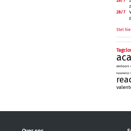
28/
7
28/
7
Stel hie
Tagclo
ac
eenhoorn
kasanwirjo
rea
valent