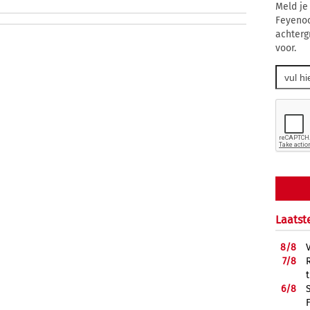
Meld je
Feyenoo
achterg
voor.
Laatst
8/
8
7/
8
6/
8