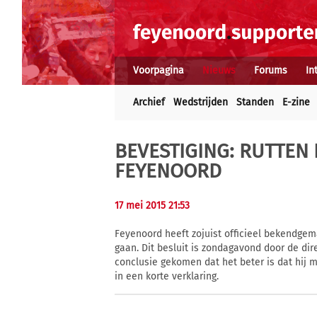
Voorpagina
Nieuws
Forums
In
Archief
Wedstrijden
Standen
E-zine
BEVESTIGING: RUTTEN 
FEYENOORD
17 mei 2015 21:53
Feyenoord heeft zojuist officieel bekendgem
gaan. Dit besluit is zondagavond door de dir
conclusie gekomen dat het beter is dat hij m
in een korte verklaring.