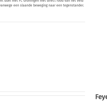
et duel met FC Groningen met direct rood van het veld
 vanwege een slaande beweging naar een tegenstander.
Fey