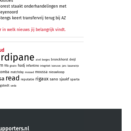
posities
Forest staakt onderhandelingen met
Feyenoord
Stengs keert transfervrij terug bij AZ
r in welk nieuws jij belangrijk vindt.
ud
ardipane
bronckhorst
deijl
aivd
borges
rn
hadj
infantino
fifa
givairo
integriteit
ivanusec
jans
kasanwirjo
tomba
moussa
nieuwkoop
matchday
mossad
read
sa
rigaux
sano
sjaakf
reputatie
sparta
gstedt
ueda
upporters.nl