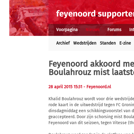
Voorpagina
Nieuws
Forums
In
Archief
Wedstrijden
Standen
E-zine
Feyenoord akkoord met
Boulahrouz mist laatst
28 april 2015 15:31
- Feyenoord.nl
Khalid Boulahrouz wordt voor drie wedstrijd
rode kaart in de uitwedstrijd tegen FC Gron
dinsdagmiddag een schikkingsvoorstel van 
geaccepteerd. Door zijn schorsing mist Boul
Feyenoord van dit seizoen, tegen Vitesse (thu