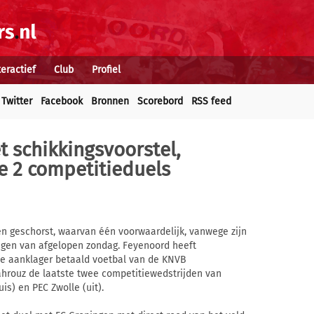
teractief
Club
Profiel
Twitter
Facebook
Bronnen
Scorebord
RSS feed
 schikkingsvoorstel,
e 2 competitieduels
en geschorst, waarvan één voorwaardelijk, vanwege zijn
ingen van afgelopen zondag. Feyenoord heeft
de aanklager betaald voetbal van de KNVB
ahrouz de laatste twee competitiewedstrijden van
is) en PEC Zwolle (uit).