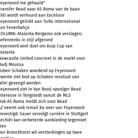
Feyenoord me gehaald"
Transfer Read naar AS Roma van de baan
Sliti wordt verhuurd aan Excelsior
Feyenoord gelinkt aan Turks international
van Fenerbahçe
COLUMN: Atalanta Bergamo ook verslagen;
oefenreeks in stijl afgerond
Feyenoord wint duel om Kuip Cup van
Atalanta
Newcastle United concreet in de markt voor
Hadj Moussa
Ruben Schaken woedend op Feyenoord
Twente ziet bod op Schaken resoluut van
tafel geveegd worden
Feyenoord ziet in Van Rooij opvolger Read
Interesse in Tengstedt vanuit de MLS
Ook AS Roma meldt zich voor Read
AZ neemt ook Ismail Ka over van Feyenoord
Bevestigd: Sauer vervolgt carrière in Stuttgart
Zechiël kan verbeterde aanbieding tegemoet
zien
Van Bronckhorst wil versterkingen op twee