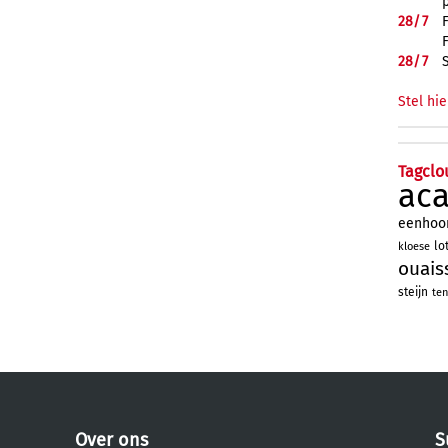
28/
7
28/
7
Stel hie
Tagclo
ac
eenhoo
lo
kloese
ouais
steijn
ten
Over ons
S