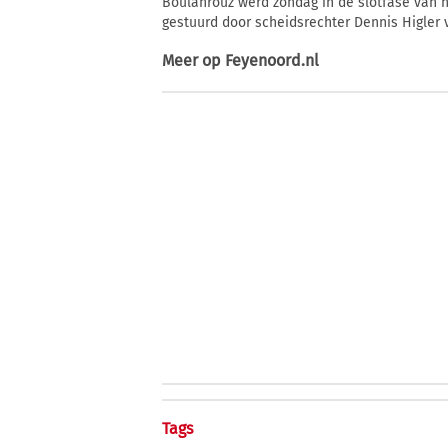
Boulahrouz werd zondag in de slotfase van h
gestuurd door scheidsrechter Dennis Higler
Meer op
Feyenoord.nl
Tags