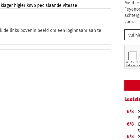
Meld je
klager
higler
knvb
pec
slaande
vitesse
Feyenoo
achterg
voor.
ik de links bovenin beeld om een loginnaam aan te
Laatst
6/
8
6/
8
6/
8