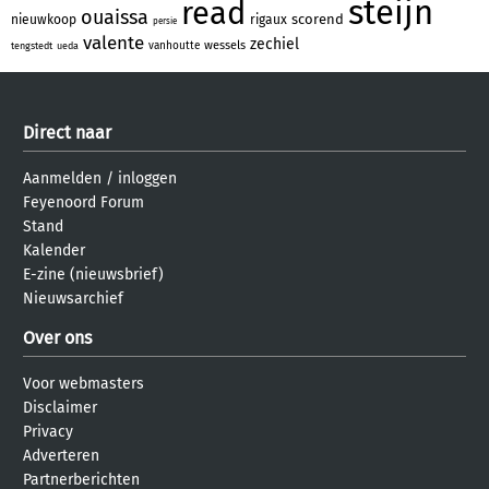
steijn
read
ouaissa
scorend
nieuwkoop
rigaux
persie
valente
zechiel
wessels
vanhoutte
tengstedt
ueda
Direct naar
Aanmelden
/
inloggen
Feyenoord Forum
Stand
Kalender
E-zine (nieuwsbrief)
Nieuwsarchief
Over ons
Voor webmasters
Disclaimer
Privacy
Adverteren
Partnerberichten