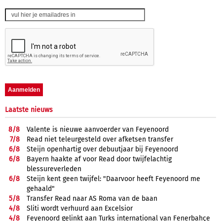
Laatste nieuws
8/
8
Valente is nieuwe aanvoerder van Feyenoord
7/
8
Read niet teleurgesteld over afketsen transfer
6/
8
Steijn openhartig over debuutjaar bij Feyenoord
6/
8
Bayern haakte af voor Read door twijfelachtig
blessureverleden
6/
8
Steijn kent geen twijfel: "Daarvoor heeft Feyenoord me
gehaald"
5/
8
Transfer Read naar AS Roma van de baan
4/
8
Sliti wordt verhuurd aan Excelsior
4/
8
Feyenoord gelinkt aan Turks international van Fenerbahçe