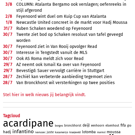
3/
8
COLUMN: Atalanta Bergamo ook verslagen; oefenreeks in
stijl afgerond
2/
8
Feyenoord wint duel om Kuip Cup van Atalanta
1/
8
Newcastle United concreet in de markt voor Hadj Moussa
31/
7
Ruben Schaken woedend op Feyenoord
30/
7
Twente ziet bod op Schaken resoluut van tafel geveegd
worden
30/
7
Feyenoord ziet in Van Rooij opvolger Read
30/
7
Interesse in Tengstedt vanuit de MLS
30/
7
Ook AS Roma meldt zich voor Read
29/
7
AZ neemt ook Ismail Ka over van Feyenoord
29/
7
Bevestigd: Sauer vervolgt carrière in Stuttgart
28/
7
Zechiël kan verbeterde aanbieding tegemoet zien
28/
7
Van Bronckhorst wil versterkingen op twee posities
Stel hier in welk nieuws jij belangrijk vindt.
Tagcloud
acardipane
deijl
fifa
bronckhorst
eenhoorn
elsenhout
gio
borges
infantino
hadj
moussa
lotomba
juste
ivanusec
kasanwirjo
kraaijeveld
marmol