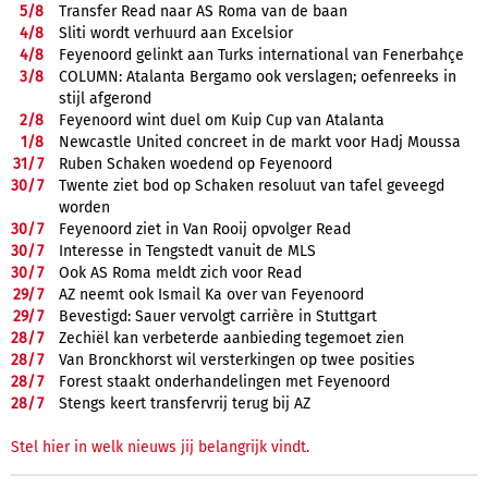
5/
8
Transfer Read naar AS Roma van de baan
4/
8
Sliti wordt verhuurd aan Excelsior
4/
8
Feyenoord gelinkt aan Turks international van Fenerbahçe
3/
8
COLUMN: Atalanta Bergamo ook verslagen; oefenreeks in
stijl afgerond
2/
8
Feyenoord wint duel om Kuip Cup van Atalanta
1/
8
Newcastle United concreet in de markt voor Hadj Moussa
31/
7
Ruben Schaken woedend op Feyenoord
30/
7
Twente ziet bod op Schaken resoluut van tafel geveegd
worden
30/
7
Feyenoord ziet in Van Rooij opvolger Read
30/
7
Interesse in Tengstedt vanuit de MLS
30/
7
Ook AS Roma meldt zich voor Read
29/
7
AZ neemt ook Ismail Ka over van Feyenoord
29/
7
Bevestigd: Sauer vervolgt carrière in Stuttgart
28/
7
Zechiël kan verbeterde aanbieding tegemoet zien
28/
7
Van Bronckhorst wil versterkingen op twee posities
28/
7
Forest staakt onderhandelingen met Feyenoord
28/
7
Stengs keert transfervrij terug bij AZ
Stel hier in welk nieuws jij belangrijk vindt.