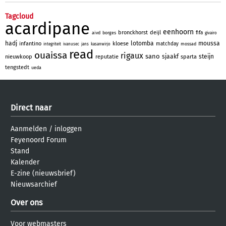
Tagcloud
acardipane
eenhoorn
bronckhorst
deijl
fifa
aivd
borges
givairo
hadj
lotomba
moussa
infantino
kloese
matchday
mossad
integriteit
ivanusec
jans
kasanwirjo
read
ouaissa
rigaux
sano
sjaakf
steijn
nieuwkoop
reputatie
sparta
tengstedt
ueda
Direct naar
Aanmelden
/
inloggen
Feyenoord Forum
Stand
Kalender
E-zine (nieuwsbrief)
Nieuwsarchief
Over ons
Voor webmasters