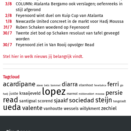
3/
8
COLUMN: Atalanta Bergamo ook verslagen; oefenreeks in
stijl afgerond
2/
8
Feyenoord wint duel om Kuip Cup van Atalanta
1/
8
Newcastle United concreet in de markt voor Hadj Moussa
31/
7
Ruben Schaken woedend op Feyenoord
30/
7
Twente ziet bod op Schaken resoluut van tafel geveegd
worden
30/
7
Feyenoord ziet in Van Rooij opvolger Read
Stel hier in welk nieuws jij belangrijk vindt.
Tagcloud
acardipane
ferri
diarra
elsenhout
bommel
alaves
betis
fenerbahce
gio
lopez
persie
kraaijeveld
juste
marmol
hadj
moussa
middenveldert
read
steijn
sociedad
sjaakf
santigoal
scorend
tengstedt
ueda
valente
zechiel
vanhoutte
wessels
willykment