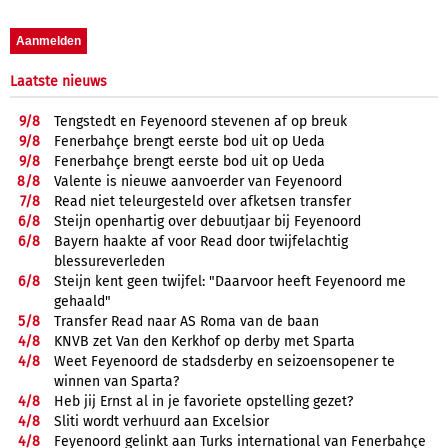
Laatste nieuws
9/
8
Tengstedt en Feyenoord stevenen af op breuk
9/
8
Fenerbahçe brengt eerste bod uit op Ueda
9/
8
Fenerbahçe brengt eerste bod uit op Ueda
8/
8
Valente is nieuwe aanvoerder van Feyenoord
7/
8
Read niet teleurgesteld over afketsen transfer
6/
8
Steijn openhartig over debuutjaar bij Feyenoord
6/
8
Bayern haakte af voor Read door twijfelachtig
blessureverleden
6/
8
Steijn kent geen twijfel: "Daarvoor heeft Feyenoord me
gehaald"
5/
8
Transfer Read naar AS Roma van de baan
4/
8
KNVB zet Van den Kerkhof op derby met Sparta
4/
8
Weet Feyenoord de stadsderby en seizoensopener te
winnen van Sparta?
4/
8
Heb jij Ernst al in je favoriete opstelling gezet?
4/
8
Sliti wordt verhuurd aan Excelsior
4/
8
Feyenoord gelinkt aan Turks international van Fenerbahçe