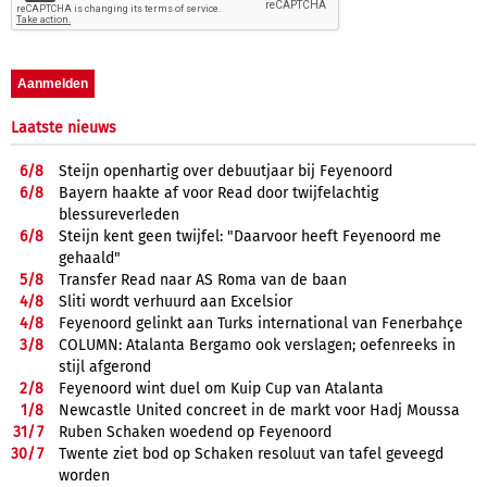
Laatste nieuws
6/
8
Steijn openhartig over debuutjaar bij Feyenoord
6/
8
Bayern haakte af voor Read door twijfelachtig
blessureverleden
6/
8
Steijn kent geen twijfel: "Daarvoor heeft Feyenoord me
gehaald"
5/
8
Transfer Read naar AS Roma van de baan
4/
8
Sliti wordt verhuurd aan Excelsior
4/
8
Feyenoord gelinkt aan Turks international van Fenerbahçe
3/
8
COLUMN: Atalanta Bergamo ook verslagen; oefenreeks in
stijl afgerond
2/
8
Feyenoord wint duel om Kuip Cup van Atalanta
1/
8
Newcastle United concreet in de markt voor Hadj Moussa
31/
7
Ruben Schaken woedend op Feyenoord
30/
7
Twente ziet bod op Schaken resoluut van tafel geveegd
worden