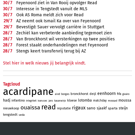
30/
7
Feyenoord ziet in Van Rooij opvolger Read
30/
7
Interesse in Tengstedt vanuit de MLS
30/
7
Ook AS Roma meldt zich voor Read
29/
7
AZ neemt ook Ismail Ka over van Feyenoord
29/
7
Bevestigd: Sauer vervolgt carrière in Stuttgart
28/
7
Zechiël kan verbeterde aanbieding tegemoet zien
28/
7
Van Bronckhorst wil versterkingen op twee posities
28/
7
Forest staakt onderhandelingen met Feyenoord
28/
7
Stengs keert transfervrij terug bij AZ
Stel hier in welk nieuws jij belangrijk vindt.
Tagcloud
acardipane
eenhoorn
bronckhorst
deijl
fifa
aivd
borges
givairo
hadj
lotomba
moussa
infantino
kloese
matchday
mossad
integriteit
ivanusec
jans
kasanwirjo
read
ouaissa
rigaux
sano
sjaakf
steijn
nieuwkoop
reputatie
sparta
tengstedt
ueda