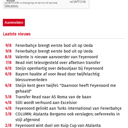
Laatste nieuws
9/
8
Fenerbahçe brengt eerste bod uit op Ueda
9/
8
Fenerbahçe brengt eerste bod uit op Ueda
8/
8
Valente is nieuwe aanvoerder van Feyenoord
7/
8
Read niet teleurgesteld over afketsen transfer
6/
8
Steijn openhartig over debuutjaar bij Feyenoord
6/
8
Bayern haakte af voor Read door twijfelachtig
blessureverleden
6/
8
Steijn kent geen twijfel: "Daarvoor heeft Feyenoord me
gehaald"
5/
8
Transfer Read naar AS Roma van de baan
4/
8
Sliti wordt verhuurd aan Excelsior
4/
8
Feyenoord gelinkt aan Turks international van Fenerbahçe
3/
8
COLUMN: Atalanta Bergamo ook verslagen; oefenreeks in
stijl afgerond
2/
8
Feyenoord wint duel om Kuip Cup van Atalanta