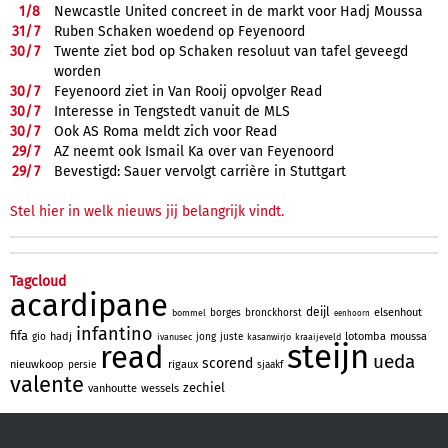
1/
8
Newcastle United concreet in de markt voor Hadj Moussa
31/
7
Ruben Schaken woedend op Feyenoord
30/
7
Twente ziet bod op Schaken resoluut van tafel geveegd
worden
30/
7
Feyenoord ziet in Van Rooij opvolger Read
30/
7
Interesse in Tengstedt vanuit de MLS
30/
7
Ook AS Roma meldt zich voor Read
29/
7
AZ neemt ook Ismail Ka over van Feyenoord
29/
7
Bevestigd: Sauer vervolgt carrière in Stuttgart
Stel hier in welk nieuws jij belangrijk vindt.
Tagcloud
acardipane
deijl
elsenhout
borges
bronckhorst
bommel
eenhoorn
infantino
fifa
hadj
lotomba
moussa
gio
jong
juste
ivanusec
kasanwirjo
kraaijeveld
steijn
read
ueda
scorend
nieuwkoop
rigaux
persie
sjaakf
valente
zechiel
vanhoutte
wessels