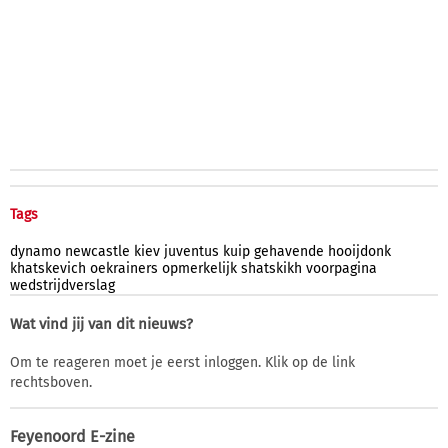
Tags
dynamo
newcastle
kiev
juventus
kuip
gehavende
hooijdonk
khatskevich
oekrainers
opmerkelijk
shatskikh
voorpagina
wedstrijdverslag
Wat vind jij van dit nieuws?
Om te reageren moet je eerst inloggen. Klik op de link
rechtsboven.
Feyenoord E-zine