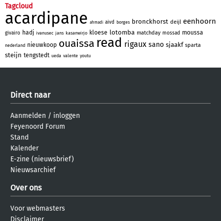
Tagcloud
acardipane
eenhoorn
bronckhorst
deijl
aivd
borges
ahmadi
lotomba
hadj
kloese
moussa
matchday
givairo
mossad
ivanusec
jans
kasanwirjo
read
ouaissa
rigaux
sano
sjaakf
nieuwkoop
sparta
nederland
steijn
tengstedt
ueda
valente
youtu
Direct naar
Aanmelden
/
inloggen
Feyenoord Forum
Stand
Kalender
E-zine (nieuwsbrief)
Nieuwsarchief
Over ons
Voor webmasters
Disclaimer