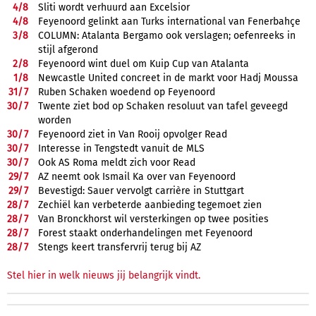
4/
8
Sliti wordt verhuurd aan Excelsior
4/
8
Feyenoord gelinkt aan Turks international van Fenerbahçe
3/
8
COLUMN: Atalanta Bergamo ook verslagen; oefenreeks in
stijl afgerond
2/
8
Feyenoord wint duel om Kuip Cup van Atalanta
1/
8
Newcastle United concreet in de markt voor Hadj Moussa
31/
7
Ruben Schaken woedend op Feyenoord
30/
7
Twente ziet bod op Schaken resoluut van tafel geveegd
worden
30/
7
Feyenoord ziet in Van Rooij opvolger Read
30/
7
Interesse in Tengstedt vanuit de MLS
30/
7
Ook AS Roma meldt zich voor Read
29/
7
AZ neemt ook Ismail Ka over van Feyenoord
29/
7
Bevestigd: Sauer vervolgt carrière in Stuttgart
28/
7
Zechiël kan verbeterde aanbieding tegemoet zien
28/
7
Van Bronckhorst wil versterkingen op twee posities
28/
7
Forest staakt onderhandelingen met Feyenoord
28/
7
Stengs keert transfervrij terug bij AZ
Stel hier in welk nieuws jij belangrijk vindt.