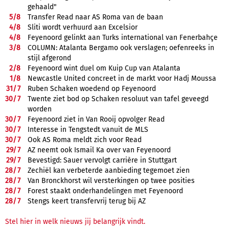
gehaald"
5/
8
Transfer Read naar AS Roma van de baan
4/
8
Sliti wordt verhuurd aan Excelsior
4/
8
Feyenoord gelinkt aan Turks international van Fenerbahçe
3/
8
COLUMN: Atalanta Bergamo ook verslagen; oefenreeks in
stijl afgerond
2/
8
Feyenoord wint duel om Kuip Cup van Atalanta
1/
8
Newcastle United concreet in de markt voor Hadj Moussa
31/
7
Ruben Schaken woedend op Feyenoord
30/
7
Twente ziet bod op Schaken resoluut van tafel geveegd
worden
30/
7
Feyenoord ziet in Van Rooij opvolger Read
30/
7
Interesse in Tengstedt vanuit de MLS
30/
7
Ook AS Roma meldt zich voor Read
29/
7
AZ neemt ook Ismail Ka over van Feyenoord
29/
7
Bevestigd: Sauer vervolgt carrière in Stuttgart
28/
7
Zechiël kan verbeterde aanbieding tegemoet zien
28/
7
Van Bronckhorst wil versterkingen op twee posities
28/
7
Forest staakt onderhandelingen met Feyenoord
28/
7
Stengs keert transfervrij terug bij AZ
Stel hier in welk nieuws jij belangrijk vindt.