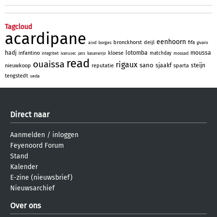
Tagcloud
acardipane
eenhoorn
bronckhorst
deijl
fifa
aivd
borges
givairo
hadj
lotomba
moussa
infantino
kloese
matchday
mossad
integriteit
ivanusec
jans
kasanwirjo
read
ouaissa
rigaux
sano
sjaakf
steijn
nieuwkoop
reputatie
sparta
tengstedt
ueda
Direct naar
Aanmelden
/
inloggen
Feyenoord Forum
Stand
Kalender
E-zine (nieuwsbrief)
Nieuwsarchief
Over ons