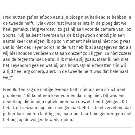
Fred Rutten gaf na afloop aan zijn ploeg niet herkend te hebben in
de tweede helft. "Vlak voor rust kwam er iets in de ploeg dat we
heel gemakzuchtig werden," zo gaf hij aan voor de camera van Fox
Sports. "Bij balbezit leverden we de bal gewoon onnodig in een
aantal keer dat eigenlijk op zo'n moment helemaal niet nodig was.
Dat is niet des Feyenoords. In de rust heb ik al aangegeven dat als
wij hier zouden verliezen dat aan onszelf zou liggen. En niet zozeer
aan de tegenstander. Natuurlijk maken zij goals. Maar ik heb niet
het Feyenoord gezien wat bij ons hoort. Op alle facetten zijn wij
altijd heel erg scherp, alert. In de tweede helft was dat helemaal
weg."
Fred Rutten zag de matige tweede helft niet als een structureel
probleem. "Dit komt een keer voor en dat mag niet. Dit was een
nederlaag die in mijn optiek meer aan onszelf heeft gelegen. Dit
heb ik dit seizoen nog niet meegemaakt. Het is heel vervelend dat
je hierdoor punten laat liggen, maar het baart me geen zorgen met
het oog op de volgende wedstrijden."