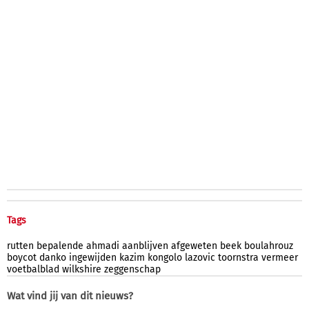
Tags
rutten
bepalende
ahmadi
aanblijven
afgeweten
beek
boulahrouz
boycot
danko
ingewijden
kazim
kongolo
lazovic
toornstra
vermeer
voetbalblad
wilkshire
zeggenschap
Wat vind jij van dit nieuws?