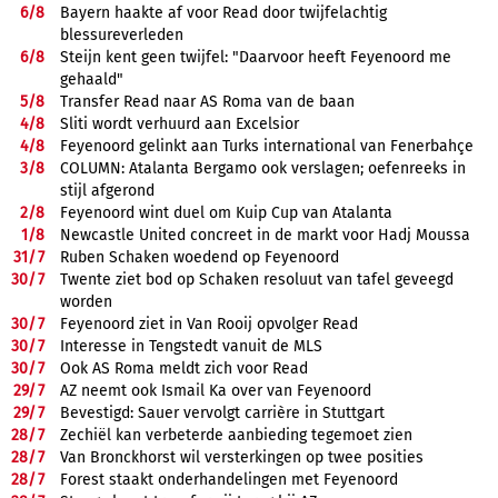
6/
8
Bayern haakte af voor Read door twijfelachtig
blessureverleden
6/
8
Steijn kent geen twijfel: "Daarvoor heeft Feyenoord me
gehaald"
5/
8
Transfer Read naar AS Roma van de baan
4/
8
Sliti wordt verhuurd aan Excelsior
4/
8
Feyenoord gelinkt aan Turks international van Fenerbahçe
3/
8
COLUMN: Atalanta Bergamo ook verslagen; oefenreeks in
stijl afgerond
2/
8
Feyenoord wint duel om Kuip Cup van Atalanta
1/
8
Newcastle United concreet in de markt voor Hadj Moussa
31/
7
Ruben Schaken woedend op Feyenoord
30/
7
Twente ziet bod op Schaken resoluut van tafel geveegd
worden
30/
7
Feyenoord ziet in Van Rooij opvolger Read
30/
7
Interesse in Tengstedt vanuit de MLS
30/
7
Ook AS Roma meldt zich voor Read
29/
7
AZ neemt ook Ismail Ka over van Feyenoord
29/
7
Bevestigd: Sauer vervolgt carrière in Stuttgart
28/
7
Zechiël kan verbeterde aanbieding tegemoet zien
28/
7
Van Bronckhorst wil versterkingen op twee posities
28/
7
Forest staakt onderhandelingen met Feyenoord