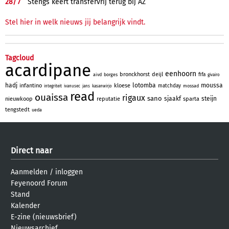
28/
7
Stengs keert transfervrij terug bij AZ
Stel hier in welk nieuws jij belangrijk vindt.
Tagcloud
acardipane
eenhoorn
bronckhorst
deijl
fifa
aivd
borges
givairo
hadj
lotomba
moussa
infantino
kloese
matchday
mossad
integriteit
ivanusec
jans
kasanwirjo
read
ouaissa
rigaux
sano
sjaakf
steijn
nieuwkoop
reputatie
sparta
tengstedt
ueda
Direct naar
Aanmelden
/
inloggen
Feyenoord Forum
Stand
Kalender
E-zine (nieuwsbrief)
Nieuwsarchief