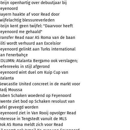
Steijn openhartig over debuutjaar bij
Feyenoord
Bayern haakte af voor Read door
twijfelachtig blessureverleden
Steijn kent geen twijfel: "Daarvoor heeft
Feyenoord me gehaald"
Transfer Read naar AS Roma van de baan
Sliti wordt verhuurd aan Excelsior
Feyenoord gelinkt aan Turks international
van Fenerbahçe
COLUMN: Atalanta Bergamo ook verslagen;
oefenreeks in stijl afgerond
Feyenoord wint duel om Kuip Cup van
Atalanta
Newcastle United concreet in de markt voor
Hadj Moussa
Ruben Schaken woedend op Feyenoord
Twente ziet bod op Schaken resoluut van
tafel geveegd worden
Feyenoord ziet in Van Rooij opvolger Read
Interesse in Tengstedt vanuit de MLS
Ook AS Roma meldt zich voor Read