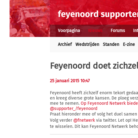
Voorpagina
Nieuws
Forums
In
Archief
Wedstrijden
Standen
E-zine
Feyenoord doet zichzelf
25 januari 2015 10:47
Feyenoord heeft zichzelf enorm tekort gedaa
en kreeg diverse grote kansen. De ploeg ver
mee te nemen.
Op Feyenoord Netwerk bieden
@supporter_/feyenoord
Praat hieronder mee of volg het duel same
Volg verder
@fnetwerk
via twitter. Let op! H
te wisselen. Dit kan Feyenoord Netwerk beho