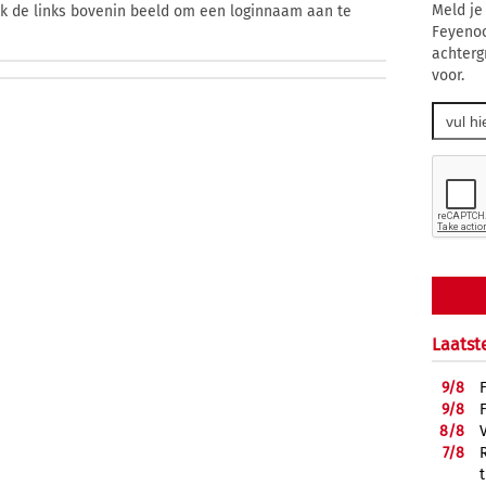
Meld je
ik de links bovenin beeld om een loginnaam aan te
Feyenoo
achterg
voor.
Laatst
9/
8
9/
8
8/
8
7/
8