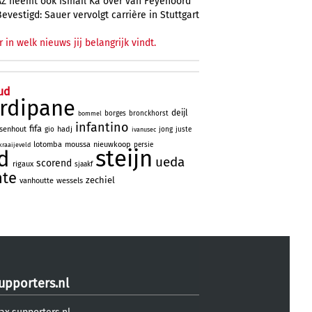
AZ neemt ook Ismail Ka over van Feyenoord
Bevestigd: Sauer vervolgt carrière in Stuttgart
r in welk nieuws jij belangrijk vindt.
ud
rdipane
deijl
borges
bronckhorst
bommel
infantino
fifa
lsenhout
hadj
gio
jong
juste
ivanusec
lotomba
moussa
nieuwkoop
persie
kraaijeveld
steijn
d
ueda
scorend
rigaux
sjaakf
nte
zechiel
vanhoutte
wessels
upporters.nl