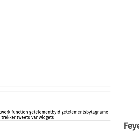
twerk
function
getelementbyid
getelementsbytagname
s
trekker
tweets
var
widgets
Fey