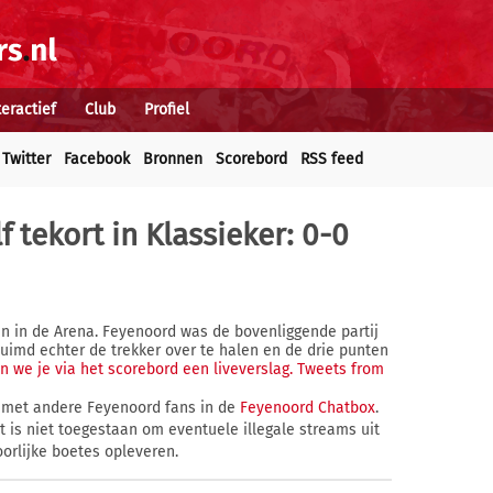
teractief
Club
Profiel
Twitter
Facebook
Bronnen
Scorebord
RSS feed
 tekort in Klassieker: 0-0
n in de Arena. Feyenoord was de bovenliggende partij
zuimd echter de trekker over te halen en de drie punten
 we je via het scorebord een liveverslag.
Tweets from
n met andere Feyenoord fans in de
Feyenoord Chatbox
.
et is niet toegestaan om eventuele illegale streams uit
orlijke boetes opleveren.