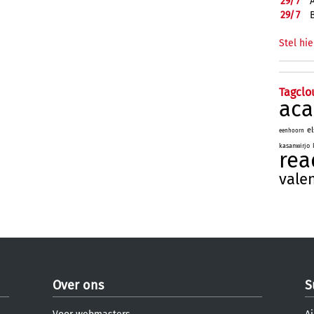
29/
7
29/
7
Stel hie
Tagclo
aca
e
eenhoorn
kasanwirjo
rea
vale
Over ons
S