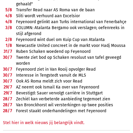
gehaald"
5/
8
Transfer Read naar AS Roma van de baan
4/
8
Sliti wordt verhuurd aan Excelsior
4/
8
Feyenoord gelinkt aan Turks international van Fenerbahçe
3/
8
COLUMN: Atalanta Bergamo ook verslagen; oefenreeks in
stijl afgerond
2/
8
Feyenoord wint duel om Kuip Cup van Atalanta
1/
8
Newcastle United concreet in de markt voor Hadj Moussa
31/
7
Ruben Schaken woedend op Feyenoord
30/
7
Twente ziet bod op Schaken resoluut van tafel geveegd
worden
30/
7
Feyenoord ziet in Van Rooij opvolger Read
30/
7
Interesse in Tengstedt vanuit de MLS
30/
7
Ook AS Roma meldt zich voor Read
29/
7
AZ neemt ook Ismail Ka over van Feyenoord
29/
7
Bevestigd: Sauer vervolgt carrière in Stuttgart
28/
7
Zechiël kan verbeterde aanbieding tegemoet zien
28/
7
Van Bronckhorst wil versterkingen op twee posities
28/
7
Forest staakt onderhandelingen met Feyenoord
Stel hier in welk nieuws jij belangrijk vindt.