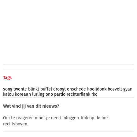
Tags
song
twente
blinkt
buffel
droogt
enschede
hooijdonk
bosvelt
gyan
kalou
koreaan
lurling
ono
pardo
rechterflank
rkc
Wat vind jij van dit nieuws?
Om te reageren moet je eerst inloggen. Klik op de link
rechtsboven.