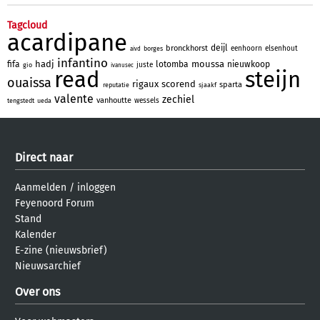
Tagcloud
acardipane
deijl
bronckhorst
eenhoorn
elsenhout
borges
aivd
infantino
hadj
moussa
fifa
lotomba
nieuwkoop
juste
gio
ivanusec
read
steijn
ouaissa
rigaux
scorend
sparta
reputatie
sjaakf
valente
zechiel
vanhoutte
wessels
tengstedt
ueda
Direct naar
Aanmelden
/
inloggen
Feyenoord Forum
Stand
Kalender
E-zine (nieuwsbrief)
Nieuwsarchief
Over ons