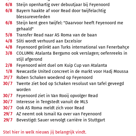
6/
8
Steijn openhartig over debuutjaar bij Feyenoord
6/
8
Bayern haakte af voor Read door twijfelachtig
blessureverleden
6/
8
Steijn kent geen twijfel: "Daarvoor heeft Feyenoord me
gehaald"
5/
8
Transfer Read naar AS Roma van de baan
4/
8
Sliti wordt verhuurd aan Excelsior
4/
8
Feyenoord gelinkt aan Turks international van Fenerbahçe
3/
8
COLUMN: Atalanta Bergamo ook verslagen; oefenreeks in
stijl afgerond
2/
8
Feyenoord wint duel om Kuip Cup van Atalanta
1/
8
Newcastle United concreet in de markt voor Hadj Moussa
31/
7
Ruben Schaken woedend op Feyenoord
30/
7
Twente ziet bod op Schaken resoluut van tafel geveegd
worden
30/
7
Feyenoord ziet in Van Rooij opvolger Read
30/
7
Interesse in Tengstedt vanuit de MLS
30/
7
Ook AS Roma meldt zich voor Read
29/
7
AZ neemt ook Ismail Ka over van Feyenoord
29/
7
Bevestigd: Sauer vervolgt carrière in Stuttgart
Stel hier in welk nieuws jij belangrijk vindt.