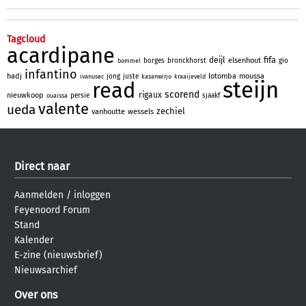
Tagcloud
acardipane
fifa
deijl
elsenhout
borges
bronckhorst
gio
bommel
infantino
hadj
lotomba
moussa
jong
juste
ivanusec
kasanwirjo
kraaijeveld
steijn
read
scorend
rigaux
nieuwkoop
persie
sjaakf
ouaissa
valente
ueda
zechiel
vanhoutte
wessels
Direct naar
Aanmelden
/
inloggen
Feyenoord Forum
Stand
Kalender
E-zine (nieuwsbrief)
Nieuwsarchief
Over ons