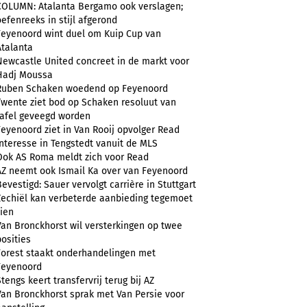
COLUMN: Atalanta Bergamo ook verslagen;
oefenreeks in stijl afgerond
Feyenoord wint duel om Kuip Cup van
Atalanta
Newcastle United concreet in de markt voor
Hadj Moussa
Ruben Schaken woedend op Feyenoord
Twente ziet bod op Schaken resoluut van
tafel geveegd worden
Feyenoord ziet in Van Rooij opvolger Read
Interesse in Tengstedt vanuit de MLS
Ook AS Roma meldt zich voor Read
AZ neemt ook Ismail Ka over van Feyenoord
Bevestigd: Sauer vervolgt carrière in Stuttgart
Zechiël kan verbeterde aanbieding tegemoet
zien
Van Bronckhorst wil versterkingen op twee
posities
Forest staakt onderhandelingen met
Feyenoord
Stengs keert transfervrij terug bij AZ
Van Bronckhorst sprak met Van Persie voor