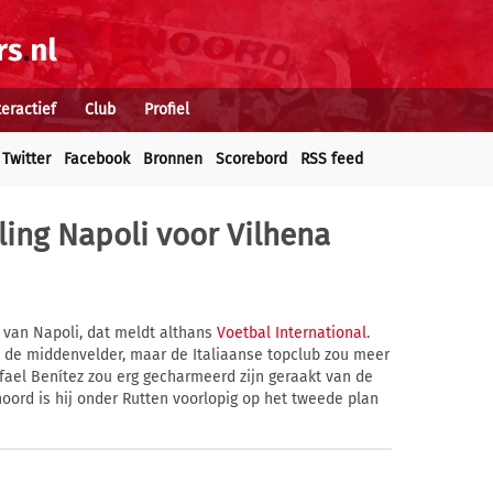
teractief
Club
Profiel
Twitter
Facebook
Bronnen
Scorebord
RSS feed
lling Napoli voor Vilhena
n van Napoli, dat meldt althans
Voetbal International
.
de middenvelder, maar de Italiaanse topclub zou meer
ael Benítez zou erg gecharmeerd zijn geraakt van de
noord is hij onder Rutten voorlopig op het tweede plan