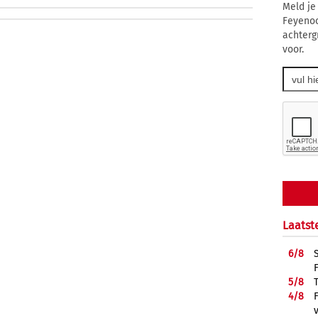
Meld je
Feyenoo
achterg
voor.
Laatst
6/
8
5/
8
4/
8