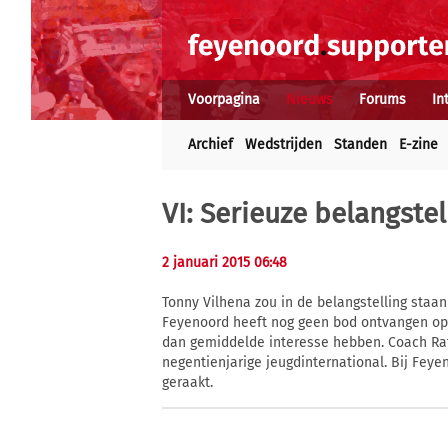
Voorpagina
Nieuws
Forums
In
Archief
Wedstrijden
Standen
E-zine
VI: Serieuze belangste
2 januari 2015 06:48
Tonny Vilhena zou in de belangstelling staa
Feyenoord heeft nog geen bod ontvangen op 
dan gemiddelde interesse hebben. Coach Raf
negentienjarige jeugdinternational. Bij Feye
geraakt.