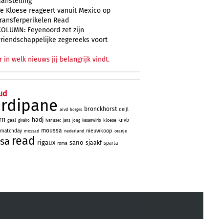
aanstelling
Te Kloese reageert vanuit Mexico op
transferperikelen Read
COLUMN: Feyenoord zet zijn
vriendschappelijke zegereeks voort
r in welk nieuws jij belangrijk vindt.
ud
ardipane
bronckhorst
deijl
aivd
borges
rn
hadj
knvb
gaal
kloese
givairo
ivanusec
jans
jong
kasanwirjo
moussa
nieuwkoop
matchday
mossad
nederland
oranje
read
sa
rigaux
sano
sjaakf
sparta
roma