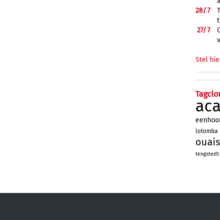
28/
7
27/
7
Stel hie
Tagclo
ac
eenhoo
lotomba
ouais
tengstedt