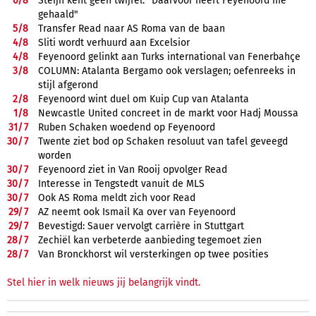
6/
8
Steijn kent geen twijfel: "Daarvoor heeft Feyenoord me
gehaald"
5/
8
Transfer Read naar AS Roma van de baan
4/
8
Sliti wordt verhuurd aan Excelsior
4/
8
Feyenoord gelinkt aan Turks international van Fenerbahçe
3/
8
COLUMN: Atalanta Bergamo ook verslagen; oefenreeks in
stijl afgerond
2/
8
Feyenoord wint duel om Kuip Cup van Atalanta
1/
8
Newcastle United concreet in de markt voor Hadj Moussa
31/
7
Ruben Schaken woedend op Feyenoord
30/
7
Twente ziet bod op Schaken resoluut van tafel geveegd
worden
30/
7
Feyenoord ziet in Van Rooij opvolger Read
30/
7
Interesse in Tengstedt vanuit de MLS
30/
7
Ook AS Roma meldt zich voor Read
29/
7
AZ neemt ook Ismail Ka over van Feyenoord
29/
7
Bevestigd: Sauer vervolgt carrière in Stuttgart
28/
7
Zechiël kan verbeterde aanbieding tegemoet zien
28/
7
Van Bronckhorst wil versterkingen op twee posities
Stel hier in welk nieuws jij belangrijk vindt.