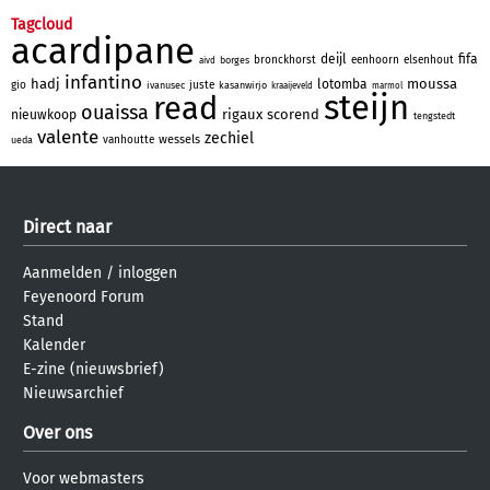
Tagcloud
acardipane
deijl
fifa
bronckhorst
eenhoorn
elsenhout
borges
aivd
infantino
hadj
moussa
lotomba
gio
juste
ivanusec
kasanwirjo
kraaijeveld
marmol
steijn
read
ouaissa
rigaux
scorend
nieuwkoop
tengstedt
valente
zechiel
wessels
vanhoutte
ueda
Direct naar
Aanmelden
/
inloggen
Feyenoord Forum
Stand
Kalender
E-zine (nieuwsbrief)
Nieuwsarchief
Over ons
Voor webmasters