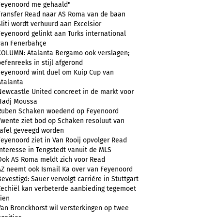
Feyenoord me gehaald"
Transfer Read naar AS Roma van de baan
Sliti wordt verhuurd aan Excelsior
Feyenoord gelinkt aan Turks international
van Fenerbahçe
COLUMN: Atalanta Bergamo ook verslagen;
oefenreeks in stijl afgerond
Feyenoord wint duel om Kuip Cup van
Atalanta
Newcastle United concreet in de markt voor
Hadj Moussa
Ruben Schaken woedend op Feyenoord
Twente ziet bod op Schaken resoluut van
tafel geveegd worden
Feyenoord ziet in Van Rooij opvolger Read
Interesse in Tengstedt vanuit de MLS
Ook AS Roma meldt zich voor Read
AZ neemt ook Ismail Ka over van Feyenoord
Bevestigd: Sauer vervolgt carrière in Stuttgart
Zechiël kan verbeterde aanbieding tegemoet
zien
Van Bronckhorst wil versterkingen op twee