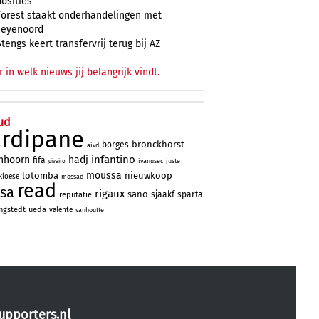
posities
Forest staakt onderhandelingen met
Feyenoord
Stengs keert transfervrij terug bij AZ
r in welk nieuws jij belangrijk vindt.
ud
ardipane
bronckhorst
borges
aivd
infantino
nhoorn
hadj
fifa
ivanusec
juste
givairo
moussa
lotomba
nieuwkoop
kloese
mossad
read
sa
rigaux
sano
sjaakf
sparta
reputatie
ngstedt
ueda
valente
vanhoutte
upporters.nl