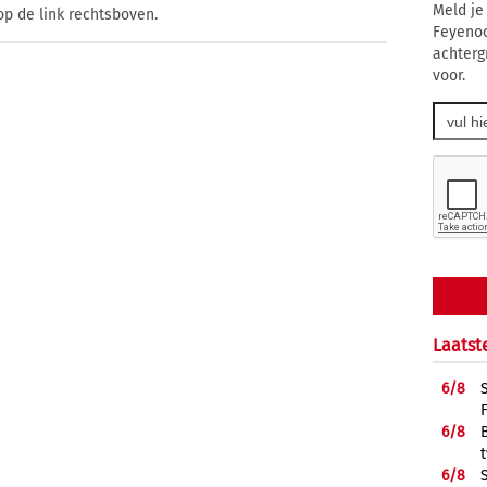
Meld je
op de link rechtsboven.
Feyenoo
achterg
voor.
Laatst
6/
8
6/
8
6/
8