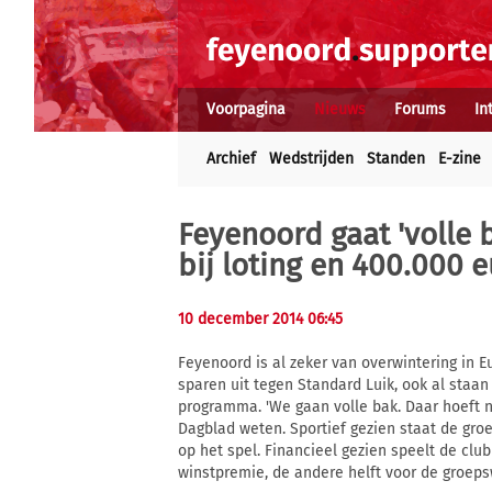
Voorpagina
Nieuws
Forums
In
Archief
Wedstrijden
Standen
E-zine
Feyenoord gaat 'volle 
bij loting en 400.000 
10 december 2014 06:45
Feyenoord is al zeker van overwintering in E
sparen uit tegen Standard Luik, ook al staa
programma. 'We gaan volle bak. Daar hoeft ni
Dagblad weten. Sportief gezien staat de gro
op het spel. Financieel gezien speelt de clu
winstpremie, de andere helft voor de groeps