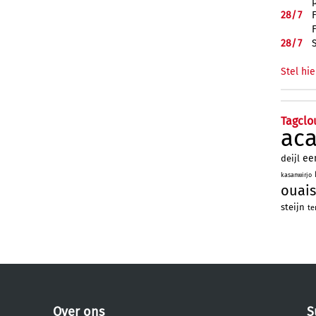
28/
7
28/
7
Stel hie
Tagclo
ac
ee
deijl
kasanwirjo
ouais
steijn
te
Over ons
S