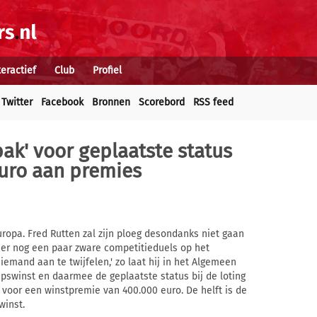
teractief
Club
Profiel
Twitter
Facebook
Bronnen
Scorebord
RSS feed
bak' voor geplaatste status
euro aan premies
uropa. Fred Rutten zal zijn ploeg desondanks niet gaan
n er nog een paar zware competitieduels op het
emand aan te twijfelen,' zo laat hij in het Algemeen
epswinst en daarmee de geplaatste status bij de loting
b voor een winstpremie van 400.000 euro. De helft is de
winst.