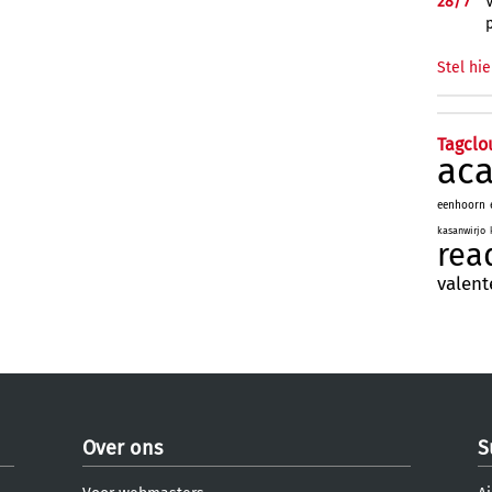
28/
7
Stel hie
Tagclo
ac
eenhoorn
kasanwirjo
rea
valent
Over ons
S