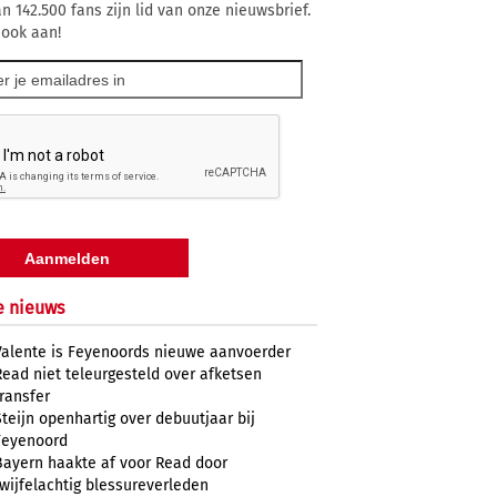
n 142.500 fans zijn lid van onze nieuwsbrief.
 ook aan!
e nieuws
Valente is Feyenoords nieuwe aanvoerder
Read niet teleurgesteld over afketsen
transfer
Steijn openhartig over debuutjaar bij
Feyenoord
Bayern haakte af voor Read door
twijfelachtig blessureverleden