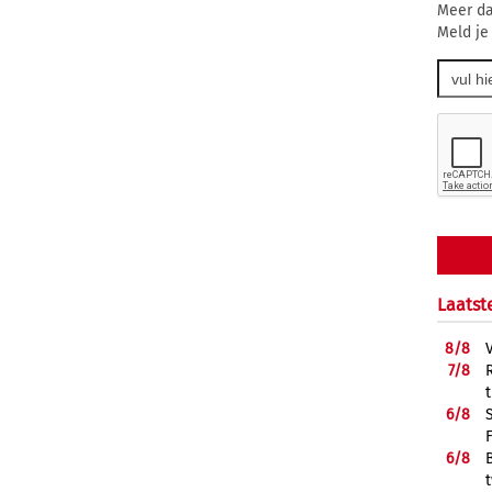
Meer da
Meld je
Laatst
8/
8
7/
8
6/
8
6/
8