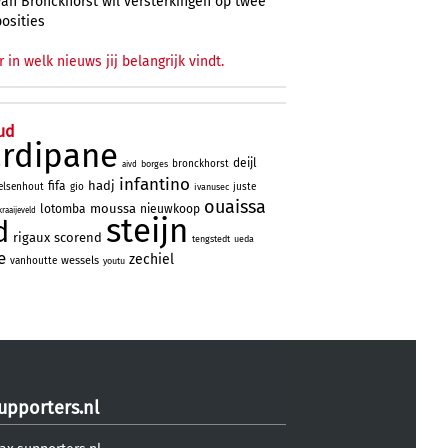
Van Bronckhorst wil versterkingen op twee
posities
r in welk nieuws jij belangrijk vindt.
ud
ardipane
deijl
bronckhorst
borges
aivd
infantino
hadj
fifa
elsenhout
gio
juste
ivanusec
ouaissa
moussa
lotomba
nieuwkoop
kraaijeveld
steijn
d
rigaux
scorend
tengstedt
ueda
e
zechiel
wessels
vanhoutte
youtu
upporters.nl