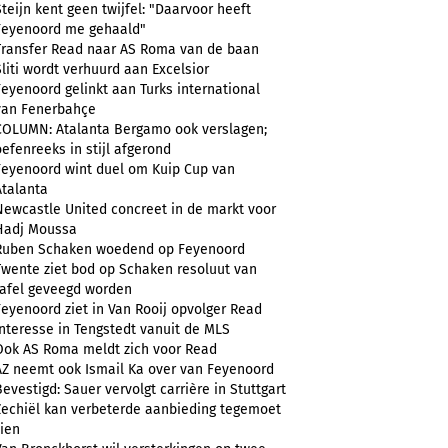
Steijn kent geen twijfel: "Daarvoor heeft
Feyenoord me gehaald"
Transfer Read naar AS Roma van de baan
Sliti wordt verhuurd aan Excelsior
Feyenoord gelinkt aan Turks international
van Fenerbahçe
COLUMN: Atalanta Bergamo ook verslagen;
oefenreeks in stijl afgerond
Feyenoord wint duel om Kuip Cup van
Atalanta
Newcastle United concreet in de markt voor
Hadj Moussa
Ruben Schaken woedend op Feyenoord
Twente ziet bod op Schaken resoluut van
tafel geveegd worden
Feyenoord ziet in Van Rooij opvolger Read
Interesse in Tengstedt vanuit de MLS
Ook AS Roma meldt zich voor Read
AZ neemt ook Ismail Ka over van Feyenoord
Bevestigd: Sauer vervolgt carrière in Stuttgart
Zechiël kan verbeterde aanbieding tegemoet
zien