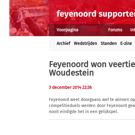
Voorpagina
Nieuws
Forums
In
Archief
Wedstrijden
Standen
E-zine
Feyenoord won veertie
Woudestein
3 december 2014 22:36
Feyenoord weet doorgaans wel te winnen op 
competitieduels werden door Feyenoord gewo
nooit eindigde het in een gelijkspel.