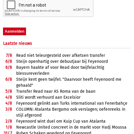
Laatste nieuws
7/
8
Read niet teleurgesteld over afketsen transfer
6/
8
Steijn openhartig over debuutjaar bij Feyenoord
6/
8
Bayern haakte af voor Read door twijfelachtig
blessureverleden
6/
8
Steijn kent geen twijfel: "Daarvoor heeft Feyenoord me
gehaald"
5/
8
Transfer Read naar AS Roma van de baan
4/
8
Sliti wordt verhuurd aan Excelsior
4/
8
Feyenoord gelinkt aan Turks international van Fenerbahçe
3/
8
COLUMN: Atalanta Bergamo ook verslagen; oefenreeks in
stijl afgerond
2/
8
Feyenoord wint duel om Kuip Cup van Atalanta
1/
8
Newcastle United concreet in de markt voor Hadj Moussa
31/
7
Ruben Schaken woedend op Feyenoord