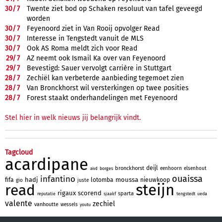
30/
7
Twente ziet bod op Schaken resoluut van tafel geveegd
worden
30/
7
Feyenoord ziet in Van Rooij opvolger Read
30/
7
Interesse in Tengstedt vanuit de MLS
30/
7
Ook AS Roma meldt zich voor Read
29/
7
AZ neemt ook Ismail Ka over van Feyenoord
29/
7
Bevestigd: Sauer vervolgt carrière in Stuttgart
28/
7
Zechiël kan verbeterde aanbieding tegemoet zien
28/
7
Van Bronckhorst wil versterkingen op twee posities
28/
7
Forest staakt onderhandelingen met Feyenoord
Stel hier in welk nieuws jij belangrijk vindt.
Tagcloud
acardipane
deijl
bronckhorst
eenhoorn
elsenhout
borges
aivd
ouaissa
infantino
hadj
moussa
fifa
lotomba
nieuwkoop
gio
juste
steijn
read
rigaux
scorend
sparta
reputatie
sjaakf
tengstedt
ueda
valente
zechiel
vanhoutte
wessels
youtu