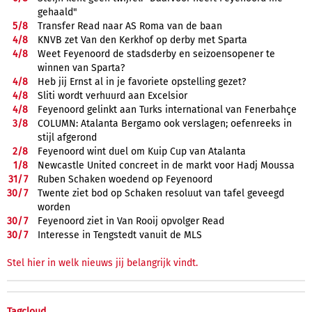
gehaald"
5/
8
Transfer Read naar AS Roma van de baan
4/
8
KNVB zet Van den Kerkhof op derby met Sparta
4/
8
Weet Feyenoord de stadsderby en seizoensopener te
winnen van Sparta?
4/
8
Heb jij Ernst al in je favoriete opstelling gezet?
4/
8
Sliti wordt verhuurd aan Excelsior
4/
8
Feyenoord gelinkt aan Turks international van Fenerbahçe
3/
8
COLUMN: Atalanta Bergamo ook verslagen; oefenreeks in
stijl afgerond
2/
8
Feyenoord wint duel om Kuip Cup van Atalanta
1/
8
Newcastle United concreet in de markt voor Hadj Moussa
31/
7
Ruben Schaken woedend op Feyenoord
30/
7
Twente ziet bod op Schaken resoluut van tafel geveegd
worden
30/
7
Feyenoord ziet in Van Rooij opvolger Read
30/
7
Interesse in Tengstedt vanuit de MLS
Stel hier in welk nieuws jij belangrijk vindt.
Tagcloud