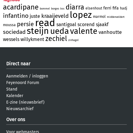
acardipane
diarra
ferri
fifa
elsenhout
hadj
bommel
borges
bos
lopez
infantino
kraaijeveld
juste
marmol
middenveldert
read
persie
santigoal
scorend
sjaakf
moussa
steijn
ueda
valente
sociedad
vanhoutte
zechiel
wessels
willykment
zinhagel
Direct naar
Aanmelden
/
inloggen
Feyenoord Forum
Stand
Kalender
E-zine (nieuwsbrief)
Nieuwsarchief
Over ons
Voor webmasters