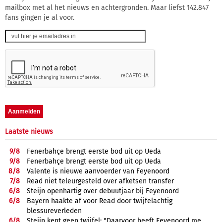
mailbox met al het nieuws en achtergronden. Maar liefst 142.847
fans gingen je al voor.
Laatste nieuws
9/
8
Fenerbahçe brengt eerste bod uit op Ueda
9/
8
Fenerbahçe brengt eerste bod uit op Ueda
8/
8
Valente is nieuwe aanvoerder van Feyenoord
7/
8
Read niet teleurgesteld over afketsen transfer
6/
8
Steijn openhartig over debuutjaar bij Feyenoord
6/
8
Bayern haakte af voor Read door twijfelachtig
blessureverleden
6/
8
Steijn kent geen twijfel: "Daarvoor heeft Feyenoord me