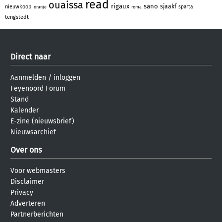
read
ouaissa
rigaux
sano
sjaakf
nieuwkoop
sparta
oranje
roma
tengstedt
Direct naar
Aanmelden
/
inloggen
Feyenoord Forum
Stand
Kalender
E-zine (nieuwsbrief)
Nieuwsarchief
Over ons
Voor webmasters
Disclaimer
Privacy
Adverteren
Partnerberichten