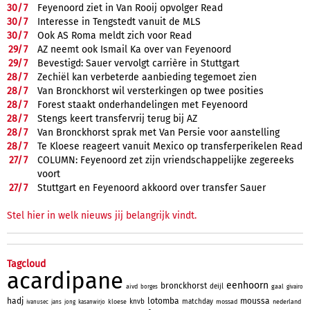
30/
7
Feyenoord ziet in Van Rooij opvolger Read
30/
7
Interesse in Tengstedt vanuit de MLS
30/
7
Ook AS Roma meldt zich voor Read
29/
7
AZ neemt ook Ismail Ka over van Feyenoord
29/
7
Bevestigd: Sauer vervolgt carrière in Stuttgart
28/
7
Zechiël kan verbeterde aanbieding tegemoet zien
28/
7
Van Bronckhorst wil versterkingen op twee posities
28/
7
Forest staakt onderhandelingen met Feyenoord
28/
7
Stengs keert transfervrij terug bij AZ
28/
7
Van Bronckhorst sprak met Van Persie voor aanstelling
28/
7
Te Kloese reageert vanuit Mexico op transferperikelen Read
27/
7
COLUMN: Feyenoord zet zijn vriendschappelijke zegereeks
voort
27/
7
Stuttgart en Feyenoord akkoord over transfer Sauer
Stel hier in welk nieuws jij belangrijk vindt.
Tagcloud
acardipane
eenhoorn
bronckhorst
deijl
aivd
gaal
borges
givairo
hadj
lotomba
moussa
knvb
matchday
kloese
mossad
nederland
ivanusec
jans
jong
kasanwirjo