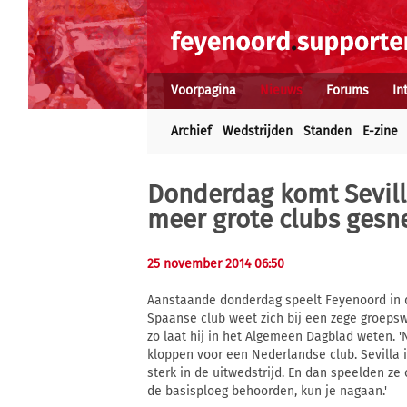
Voorpagina
Nieuws
Forums
In
Archief
Wedstrijden
Standen
E-zine
Donderdag komt Sevilla
meer grote clubs gesn
25 november 2014 06:50
Aanstaande donderdag speelt Feyenoord in d
Spaanse club weet zich bij een zege groeps
zo laat hij in het Algemeen Dagblad weten. 
kloppen voor een Nederlandse club. Sevilla 
sterk in de uitwedstrijd. En dan speelden ze
de basisploeg behoorden, kun je nagaan.'