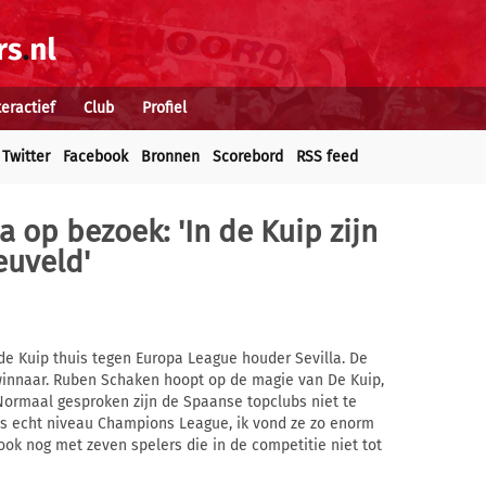
teractief
Club
Profiel
Twitter
Facebook
Bronnen
Scorebord
RSS feed
 op bezoek: 'In de Kuip zijn
euveld'
e Kuip thuis tegen Europa League houder Sevilla. De
winnaar. Ruben Schaken hoopt op de magie van De Kuip,
'Normaal gesproken zijn de Spaanse topclubs niet te
is echt niveau Champions League, ik vond ze zo enorm
 ook nog met zeven spelers die in de competitie niet tot