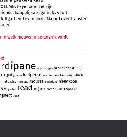
transferperikelen Read
COLUMN: Feyenoord zet zijn
vriendschappelijke zegereeks voort
Stuttgart en Feyenoord akkoord over transfer
Sauer
r in welk nieuws jij belangrijk vindt.
ud
ardipane
bronckhorst
deijl
aivd
borges
orn
hadj
gaal
intuit
kloese
givairo
ivanusec
jans
kasanwirjo
a
moussa
nieuwkoop
matchday
mossad
nederland
read
ssa
rigaux
sano
sjaakf
roma
protect
ngstedt
ueda