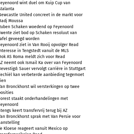
Feyenoord wint duel om Kuip Cup van
Atalanta
Newcastle United concreet in de markt voor
Hadj Moussa
Ruben Schaken woedend op Feyenoord
Twente ziet bod op Schaken resoluut van
tafel geveegd worden
Feyenoord ziet in Van Rooij opvolger Read
Interesse in Tengstedt vanuit de MLS
Ook AS Roma meldt zich voor Read
AZ neemt ook Ismail Ka over van Feyenoord
Bevestigd: Sauer vervolgt carrière in Stuttgart
Zechiël kan verbeterde aanbieding tegemoet
zien
Van Bronckhorst wil versterkingen op twee
posities
Forest staakt onderhandelingen met
Feyenoord
Stengs keert transfervrij terug bij AZ
Van Bronckhorst sprak met Van Persie voor
aanstelling
Te Kloese reageert vanuit Mexico op