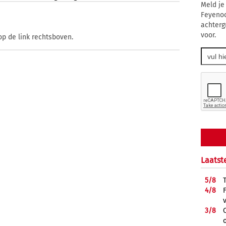
Meld je
Feyenoo
achtergr
voor.
op de link rechtsboven.
Laatst
5/
8
4/
8
3/
8