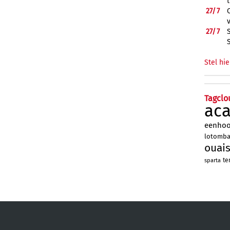
27/
7
27/
7
Stel hie
Tagclo
ac
eenho
lotomb
ouai
te
sparta