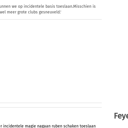
kunnen we op incidentele basis toeslaan.Misschien is
 wel meer grote clubs gesneuveld.'
Fey
r
incidentele
magie
nagaan
ruben
schaken
toeslaan