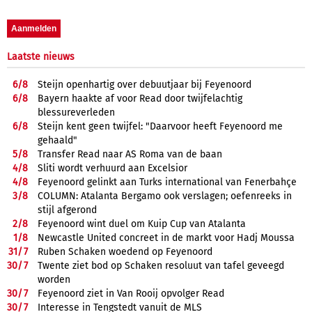
Laatste nieuws
6/
8
Steijn openhartig over debuutjaar bij Feyenoord
6/
8
Bayern haakte af voor Read door twijfelachtig
blessureverleden
6/
8
Steijn kent geen twijfel: "Daarvoor heeft Feyenoord me
gehaald"
5/
8
Transfer Read naar AS Roma van de baan
4/
8
Sliti wordt verhuurd aan Excelsior
4/
8
Feyenoord gelinkt aan Turks international van Fenerbahçe
3/
8
COLUMN: Atalanta Bergamo ook verslagen; oefenreeks in
stijl afgerond
2/
8
Feyenoord wint duel om Kuip Cup van Atalanta
1/
8
Newcastle United concreet in de markt voor Hadj Moussa
31/
7
Ruben Schaken woedend op Feyenoord
30/
7
Twente ziet bod op Schaken resoluut van tafel geveegd
worden
30/
7
Feyenoord ziet in Van Rooij opvolger Read
30/
7
Interesse in Tengstedt vanuit de MLS