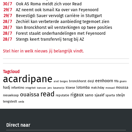
30/
7
Ook AS Roma meldt zich voor Read
29/
7
AZ neemt ook Ismail Ka over van Feyenoord
29/
7
Bevestigd: Sauer vervolgt carrière in Stuttgart
28/
7
Zechiël kan verbeterde aanbieding tegemoet zien
28/
7
Van Bronckhorst wil versterkingen op twee posities
28/
7
Forest staakt onderhandelingen met Feyenoord
28/
7
Stengs keert transfervrij terug bij AZ
Stel hier in welk nieuws jij belangrijk vindt.
Tagcloud
acardipane
eenhoorn
bronckhorst
deijl
fifa
aivd
borges
givairo
hadj
lotomba
moussa
infantino
kloese
matchday
mossad
integriteit
ivanusec
jans
kasanwirjo
read
ouaissa
rigaux
sano
sjaakf
steijn
nieuwkoop
reputatie
sparta
tengstedt
ueda
Direct naar