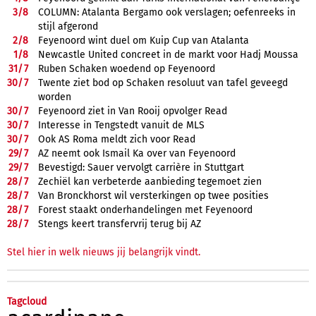
3/
8
COLUMN: Atalanta Bergamo ook verslagen; oefenreeks in
stijl afgerond
2/
8
Feyenoord wint duel om Kuip Cup van Atalanta
1/
8
Newcastle United concreet in de markt voor Hadj Moussa
31/
7
Ruben Schaken woedend op Feyenoord
30/
7
Twente ziet bod op Schaken resoluut van tafel geveegd
worden
30/
7
Feyenoord ziet in Van Rooij opvolger Read
30/
7
Interesse in Tengstedt vanuit de MLS
30/
7
Ook AS Roma meldt zich voor Read
29/
7
AZ neemt ook Ismail Ka over van Feyenoord
29/
7
Bevestigd: Sauer vervolgt carrière in Stuttgart
28/
7
Zechiël kan verbeterde aanbieding tegemoet zien
28/
7
Van Bronckhorst wil versterkingen op twee posities
28/
7
Forest staakt onderhandelingen met Feyenoord
28/
7
Stengs keert transfervrij terug bij AZ
Stel hier in welk nieuws jij belangrijk vindt.
Tagcloud