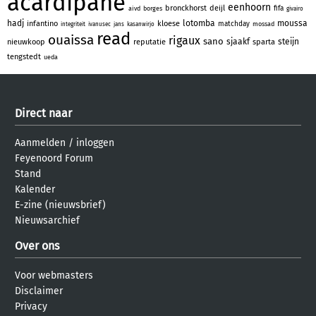
acardipane
eenhoorn
bronckhorst
deijl
fifa
aivd
borges
givairo
hadj
lotomba
moussa
infantino
kloese
matchday
mossad
integriteit
ivanusec
jans
kasanwirjo
read
ouaissa
rigaux
sano
sjaakf
steijn
nieuwkoop
reputatie
sparta
tengstedt
ueda
Direct naar
Aanmelden
/
inloggen
Feyenoord Forum
Stand
Kalender
E-zine (nieuwsbrief)
Nieuwsarchief
Over ons
Voor webmasters
Disclaimer
Privacy