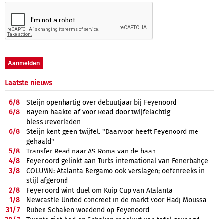
Laatste nieuws
6/
8
Steijn openhartig over debuutjaar bij Feyenoord
6/
8
Bayern haakte af voor Read door twijfelachtig
blessureverleden
6/
8
Steijn kent geen twijfel: "Daarvoor heeft Feyenoord me
gehaald"
5/
8
Transfer Read naar AS Roma van de baan
4/
8
Feyenoord gelinkt aan Turks international van Fenerbahçe
3/
8
COLUMN: Atalanta Bergamo ook verslagen; oefenreeks in
stijl afgerond
2/
8
Feyenoord wint duel om Kuip Cup van Atalanta
1/
8
Newcastle United concreet in de markt voor Hadj Moussa
31/
7
Ruben Schaken woedend op Feyenoord