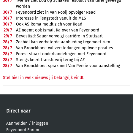
30/
7
Twente ziet bod op Schaken resoluut van tafel geveegd
worden
30/
7
Feyenoord ziet in Van Rooij opvolger Read
30/
7
Interesse in Tengstedt vanuit de MLS
30/
7
Ook AS Roma meldt zich voor Read
29/
7
AZ neemt ook Ismail Ka over van Feyenoord
29/
7
Bevestigd: Sauer vervolgt carrière in Stuttgart
28/
7
Zechiël kan verbeterde aanbieding tegemoet zien
28/
7
Van Bronckhorst wil versterkingen op twee posities
28/
7
Forest staakt onderhandelingen met Feyenoord
28/
7
Stengs keert transfervrij terug bij AZ
28/
7
Van Bronckhorst sprak met Van Persie voor aanstelling
Stel hier in welk nieuws jij belangrijk vindt.
Direct naar
Aanmelden
/
inloggen
Feyenoord Forum