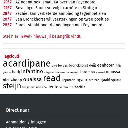
29/
7
AZ neemt ook Ismail Ka over van Feyenoord
29/
7
Bevestigd: Sauer vervolgt carrière in Stuttgart
28/
7
Zechiël kan verbeterde aanbieding tegemoet zien
28/
7
Van Bronckhorst wil versterkingen op twee posities
28/
7
Forest staakt onderhandelingen met Feyenoord
Stel hier in welk nieuws jij belangrijk vindt.
Tagcloud
acardipane
eenhoorn
bronckhorst
deijl
fifa
borges
aivd
infantino
hadj
moussa
lotomba
givairo
ivanusec
kasanwirjo
mossad
integriteit
read
ouaissa
rigaux
nieuwkoop
sjaakf
sparta
reputatie
scorend
steijn
valente
zechiel
ueda
vanhoutte
tengstedt
Direct naar
Aanmelden
/
inloggen