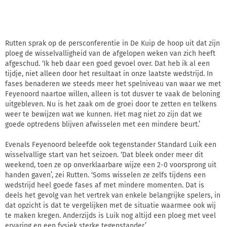
Rutten sprak op de persconferentie in De Kuip de hoop uit dat zijn
ploeg de wisselvalligheid van de afgelopen weken van zich heeft
afgeschud. ‘Ik heb daar een goed gevoel over. Dat heb ik al een
tijdje, niet alleen door het resultaat in onze laatste wedstrijd. In
fases benaderen we steeds meer het spelniveau van waar we met
Feyenoord naartoe willen, alleen is tot dusver te vaak de beloning
uitgebleven. Nu is het zaak om de groei door te zetten en telkens
weer te bewijzen wat we kunnen. Het mag niet zo zijn dat we
goede optredens blijven afwisselen met een mindere beurt.’
Evenals Feyenoord beleefde ook tegenstander Standard Luik een
wisselvallige start van het seizoen. ‘Dat bleek onder meer dit
weekend, toen ze op onverklaarbare wijze een 2-0 voorsprong uit
handen gaven’, zei Rutten. ‘Soms wisselen ze zelfs tijdens een
wedstrijd heel goede fases af met mindere momenten. Dat is
deels het gevolg van het vertrek van enkele belangrijke spelers, in
dat opzicht is dat te vergelijken met de situatie waarmee ook wij
te maken kregen. Anderzijds is Luik nog altijd een ploeg met veel
ervaring en een fysiek sterke tegenstander.’