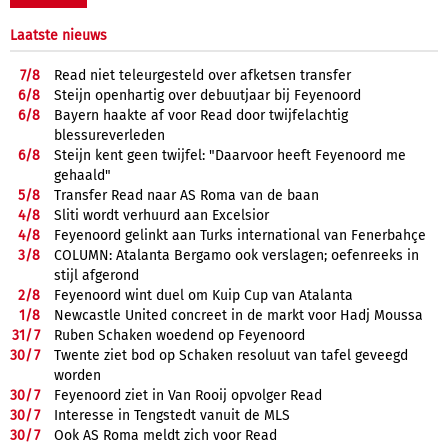
Laatste nieuws
7/
8
Read niet teleurgesteld over afketsen transfer
6/
8
Steijn openhartig over debuutjaar bij Feyenoord
6/
8
Bayern haakte af voor Read door twijfelachtig
blessureverleden
6/
8
Steijn kent geen twijfel: "Daarvoor heeft Feyenoord me
gehaald"
5/
8
Transfer Read naar AS Roma van de baan
4/
8
Sliti wordt verhuurd aan Excelsior
4/
8
Feyenoord gelinkt aan Turks international van Fenerbahçe
3/
8
COLUMN: Atalanta Bergamo ook verslagen; oefenreeks in
stijl afgerond
2/
8
Feyenoord wint duel om Kuip Cup van Atalanta
1/
8
Newcastle United concreet in de markt voor Hadj Moussa
31/
7
Ruben Schaken woedend op Feyenoord
30/
7
Twente ziet bod op Schaken resoluut van tafel geveegd
worden
30/
7
Feyenoord ziet in Van Rooij opvolger Read
30/
7
Interesse in Tengstedt vanuit de MLS
30/
7
Ook AS Roma meldt zich voor Read