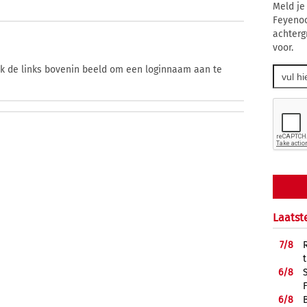
Meld je
Feyenoo
achterg
voor.
ik de links bovenin beeld om een loginnaam aan te
Laatst
7/
8
6/
8
6/
8