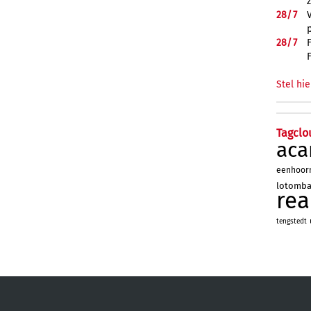
28/
7
28/
7
Stel hie
Tagclo
aca
eenhoor
lotomb
re
tengstedt