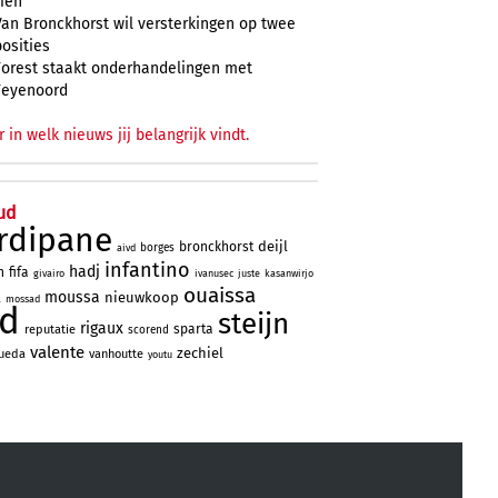
zien
Van Bronckhorst wil versterkingen op twee
posities
Forest staakt onderhandelingen met
Feyenoord
r in welk nieuws jij belangrijk vindt.
ud
rdipane
deijl
bronckhorst
borges
aivd
infantino
hadj
n
fifa
givairo
ivanusec
juste
kasanwirjo
ouaissa
moussa
a
nieuwkoop
mossad
ad
steijn
rigaux
sparta
reputatie
scorend
valente
zechiel
ueda
vanhoutte
youtu