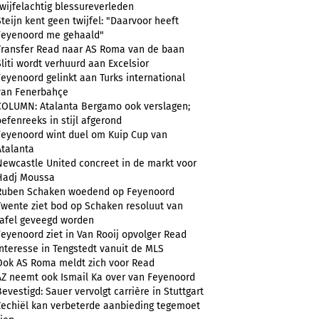
twijfelachtig blessureverleden
Steijn kent geen twijfel: "Daarvoor heeft
Feyenoord me gehaald"
Transfer Read naar AS Roma van de baan
Sliti wordt verhuurd aan Excelsior
Feyenoord gelinkt aan Turks international
van Fenerbahçe
COLUMN: Atalanta Bergamo ook verslagen;
oefenreeks in stijl afgerond
Feyenoord wint duel om Kuip Cup van
Atalanta
Newcastle United concreet in de markt voor
Hadj Moussa
Ruben Schaken woedend op Feyenoord
Twente ziet bod op Schaken resoluut van
tafel geveegd worden
Feyenoord ziet in Van Rooij opvolger Read
Interesse in Tengstedt vanuit de MLS
Ook AS Roma meldt zich voor Read
AZ neemt ook Ismail Ka over van Feyenoord
Bevestigd: Sauer vervolgt carrière in Stuttgart
Zechiël kan verbeterde aanbieding tegemoet