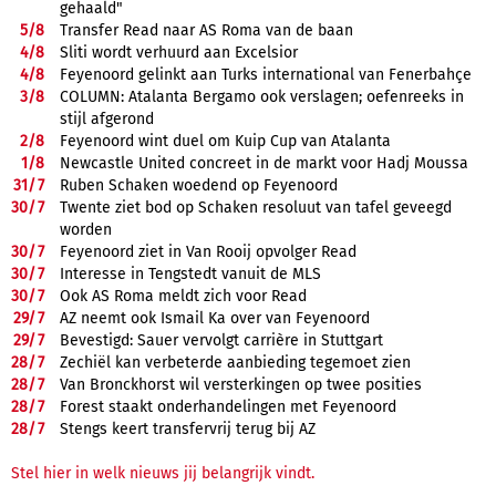
gehaald"
5/
8
Transfer Read naar AS Roma van de baan
4/
8
Sliti wordt verhuurd aan Excelsior
4/
8
Feyenoord gelinkt aan Turks international van Fenerbahçe
3/
8
COLUMN: Atalanta Bergamo ook verslagen; oefenreeks in
stijl afgerond
2/
8
Feyenoord wint duel om Kuip Cup van Atalanta
1/
8
Newcastle United concreet in de markt voor Hadj Moussa
31/
7
Ruben Schaken woedend op Feyenoord
30/
7
Twente ziet bod op Schaken resoluut van tafel geveegd
worden
30/
7
Feyenoord ziet in Van Rooij opvolger Read
30/
7
Interesse in Tengstedt vanuit de MLS
30/
7
Ook AS Roma meldt zich voor Read
29/
7
AZ neemt ook Ismail Ka over van Feyenoord
29/
7
Bevestigd: Sauer vervolgt carrière in Stuttgart
28/
7
Zechiël kan verbeterde aanbieding tegemoet zien
28/
7
Van Bronckhorst wil versterkingen op twee posities
28/
7
Forest staakt onderhandelingen met Feyenoord
28/
7
Stengs keert transfervrij terug bij AZ
Stel hier in welk nieuws jij belangrijk vindt.