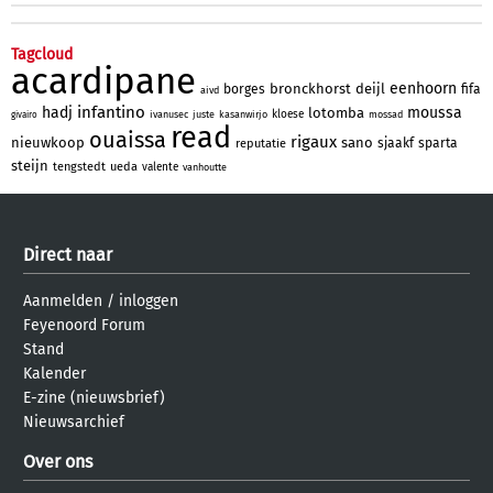
Tagcloud
acardipane
eenhoorn
bronckhorst
deijl
borges
fifa
aivd
infantino
hadj
moussa
lotomba
kloese
ivanusec
juste
kasanwirjo
mossad
givairo
read
ouaissa
rigaux
nieuwkoop
sano
sjaakf
sparta
reputatie
steijn
tengstedt
ueda
valente
vanhoutte
Direct naar
Aanmelden
/
inloggen
Feyenoord Forum
Stand
Kalender
E-zine (nieuwsbrief)
Nieuwsarchief
Over ons