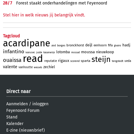
28/
7
Forest staakt onderhandelingen met Feyenoord
Stel hier in welk nieuws jij belangrijk vindt.
Tagcloud
acardipane
hadj
deijl
bronckhorst
fifa
eenhoorn
borges
aivd
givairo
infantino
moussa
lotomba
nieuwkoop
juste
ivanusec
kasanwirjo
mossad
read
steijn
ouaissa
rigaux
sparta
reputatie
ueda
scorend
tengstedt
valente
zechiel
vanhoutte
wessels
Direct naar
Aanmelden
/
inloggen
Feyenoord Forum
Stand
Kalender
E-zine (nieuwsbrief)