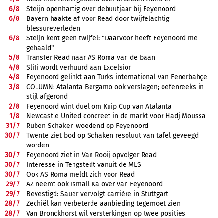
6/
8
Steijn openhartig over debuutjaar bij Feyenoord
6/
8
Bayern haakte af voor Read door twijfelachtig
blessureverleden
6/
8
Steijn kent geen twijfel: "Daarvoor heeft Feyenoord me
gehaald"
5/
8
Transfer Read naar AS Roma van de baan
4/
8
Sliti wordt verhuurd aan Excelsior
4/
8
Feyenoord gelinkt aan Turks international van Fenerbahçe
3/
8
COLUMN: Atalanta Bergamo ook verslagen; oefenreeks in
stijl afgerond
2/
8
Feyenoord wint duel om Kuip Cup van Atalanta
1/
8
Newcastle United concreet in de markt voor Hadj Moussa
31/
7
Ruben Schaken woedend op Feyenoord
30/
7
Twente ziet bod op Schaken resoluut van tafel geveegd
worden
30/
7
Feyenoord ziet in Van Rooij opvolger Read
30/
7
Interesse in Tengstedt vanuit de MLS
30/
7
Ook AS Roma meldt zich voor Read
29/
7
AZ neemt ook Ismail Ka over van Feyenoord
29/
7
Bevestigd: Sauer vervolgt carrière in Stuttgart
28/
7
Zechiël kan verbeterde aanbieding tegemoet zien
28/
7
Van Bronckhorst wil versterkingen op twee posities