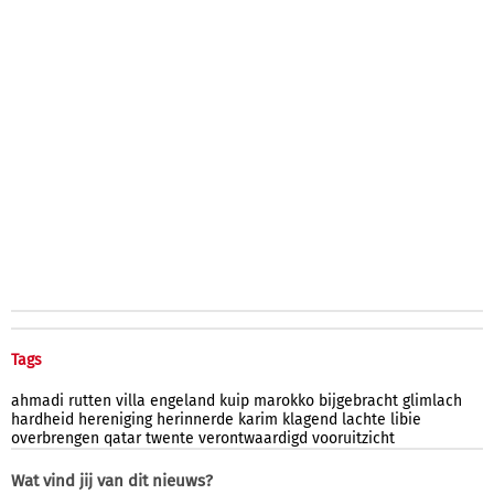
Tags
ahmadi
rutten
villa
engeland
kuip
marokko
bijgebracht
glimlach
hardheid
hereniging
herinnerde
karim
klagend
lachte
libie
overbrengen
qatar
twente
verontwaardigd
vooruitzicht
Wat vind jij van dit nieuws?