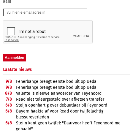
aan!
Laatste nieuws
9/
8
Fenerbahçe brengt eerste bod uit op Ueda
9/
8
Fenerbahçe brengt eerste bod uit op Ueda
8/
8
Valente is nieuwe aanvoerder van Feyenoord
7/
8
Read niet teleurgesteld over afketsen transfer
6/
8
Steijn openhartig over debuutjaar bij Feyenoord
6/
8
Bayern haakte af voor Read door twijfelachtig
blessureverleden
6/
8
Steijn kent geen twijfel: "Daarvoor heeft Feyenoord me
gehaald"