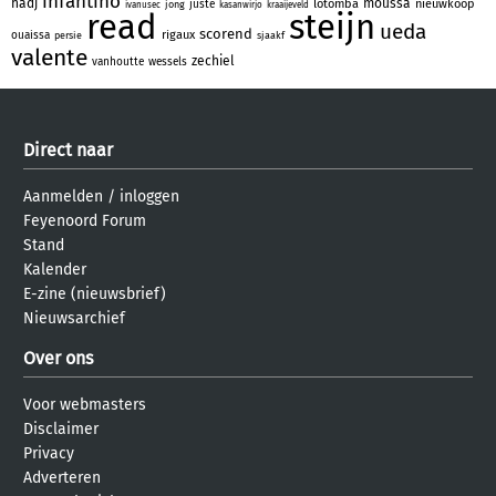
infantino
hadj
moussa
lotomba
nieuwkoop
juste
jong
ivanusec
kasanwirjo
kraaijeveld
read
steijn
ueda
scorend
rigaux
ouaissa
persie
sjaakf
valente
zechiel
vanhoutte
wessels
Direct naar
Aanmelden
/
inloggen
Feyenoord Forum
Stand
Kalender
E-zine (nieuwsbrief)
Nieuwsarchief
Over ons
Voor webmasters
Disclaimer
Privacy
Adverteren