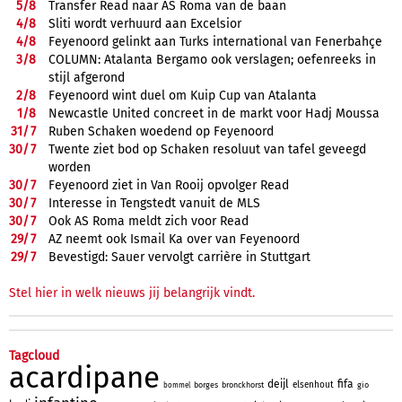
5/
8
Transfer Read naar AS Roma van de baan
4/
8
Sliti wordt verhuurd aan Excelsior
4/
8
Feyenoord gelinkt aan Turks international van Fenerbahçe
3/
8
COLUMN: Atalanta Bergamo ook verslagen; oefenreeks in
stijl afgerond
2/
8
Feyenoord wint duel om Kuip Cup van Atalanta
1/
8
Newcastle United concreet in de markt voor Hadj Moussa
31/
7
Ruben Schaken woedend op Feyenoord
30/
7
Twente ziet bod op Schaken resoluut van tafel geveegd
worden
30/
7
Feyenoord ziet in Van Rooij opvolger Read
30/
7
Interesse in Tengstedt vanuit de MLS
30/
7
Ook AS Roma meldt zich voor Read
29/
7
AZ neemt ook Ismail Ka over van Feyenoord
29/
7
Bevestigd: Sauer vervolgt carrière in Stuttgart
Stel hier in welk nieuws jij belangrijk vindt.
Tagcloud
acardipane
deijl
fifa
elsenhout
borges
bronckhorst
gio
bommel