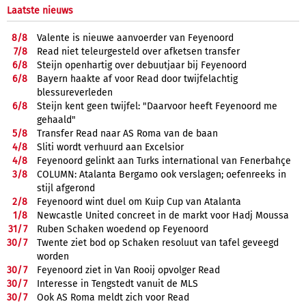
Laatste nieuws
8/
8
Valente is nieuwe aanvoerder van Feyenoord
7/
8
Read niet teleurgesteld over afketsen transfer
6/
8
Steijn openhartig over debuutjaar bij Feyenoord
6/
8
Bayern haakte af voor Read door twijfelachtig
blessureverleden
6/
8
Steijn kent geen twijfel: "Daarvoor heeft Feyenoord me
gehaald"
5/
8
Transfer Read naar AS Roma van de baan
4/
8
Sliti wordt verhuurd aan Excelsior
4/
8
Feyenoord gelinkt aan Turks international van Fenerbahçe
3/
8
COLUMN: Atalanta Bergamo ook verslagen; oefenreeks in
stijl afgerond
2/
8
Feyenoord wint duel om Kuip Cup van Atalanta
1/
8
Newcastle United concreet in de markt voor Hadj Moussa
31/
7
Ruben Schaken woedend op Feyenoord
30/
7
Twente ziet bod op Schaken resoluut van tafel geveegd
worden
30/
7
Feyenoord ziet in Van Rooij opvolger Read
30/
7
Interesse in Tengstedt vanuit de MLS
30/
7
Ook AS Roma meldt zich voor Read