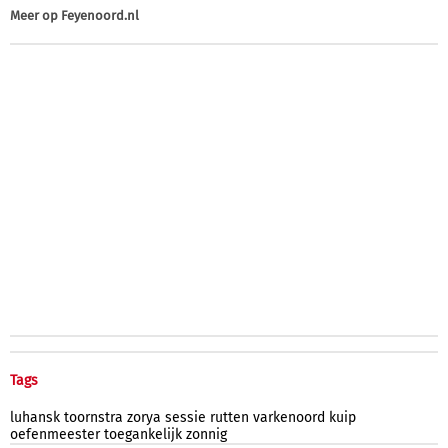
Meer op
Feyenoord.nl
Tags
luhansk
toornstra
zorya
sessie
rutten
varkenoord
kuip
oefenmeester
toegankelijk
zonnig