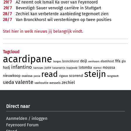
29/
7
AZ neemt ook Ismail Ka over van Feyenoord
29/
7
Bevestigd: Sauer vervolgt carrière in Stuttgart
28/
7
Zechiël kan verbeterde aanbieding tegemoet zien
28/
7
Van Bronckhorst wil versterkingen op twee posities
Stel hier in welk nieuws jij belangrijk vindt.
Tagcloud
acardipane
deijl
fifa
bronckhorst
elsenhout
gio
borges
eenhoorn
infantino
hadj
lotomba
moussa
juste
ivanusec
kasanwirjo
kraaijeveld
marmol
steijn
read
scorend
nieuwkoop
ouaissa
rigaux
tengstedt
persie
valente
ueda
zechiel
wessels
vanhoutte
Direct naar
Aanmelden
/
inloggen
Feyenoord Forum