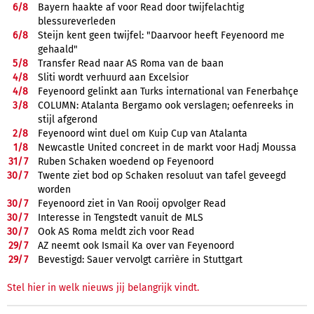
6/
8
Bayern haakte af voor Read door twijfelachtig
blessureverleden
6/
8
Steijn kent geen twijfel: "Daarvoor heeft Feyenoord me
gehaald"
5/
8
Transfer Read naar AS Roma van de baan
4/
8
Sliti wordt verhuurd aan Excelsior
4/
8
Feyenoord gelinkt aan Turks international van Fenerbahçe
3/
8
COLUMN: Atalanta Bergamo ook verslagen; oefenreeks in
stijl afgerond
2/
8
Feyenoord wint duel om Kuip Cup van Atalanta
1/
8
Newcastle United concreet in de markt voor Hadj Moussa
31/
7
Ruben Schaken woedend op Feyenoord
30/
7
Twente ziet bod op Schaken resoluut van tafel geveegd
worden
30/
7
Feyenoord ziet in Van Rooij opvolger Read
30/
7
Interesse in Tengstedt vanuit de MLS
30/
7
Ook AS Roma meldt zich voor Read
29/
7
AZ neemt ook Ismail Ka over van Feyenoord
29/
7
Bevestigd: Sauer vervolgt carrière in Stuttgart
Stel hier in welk nieuws jij belangrijk vindt.