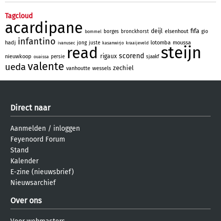
Tagcloud
acardipane
fifa
deijl
elsenhout
borges
bronckhorst
gio
bommel
infantino
hadj
lotomba
moussa
jong
juste
ivanusec
kasanwirjo
kraaijeveld
steijn
read
scorend
rigaux
nieuwkoop
persie
sjaakf
ouaissa
valente
ueda
zechiel
vanhoutte
wessels
Direct naar
Aanmelden
/
inloggen
Feyenoord Forum
Stand
Kalender
E-zine (nieuwsbrief)
Nieuwsarchief
Over ons