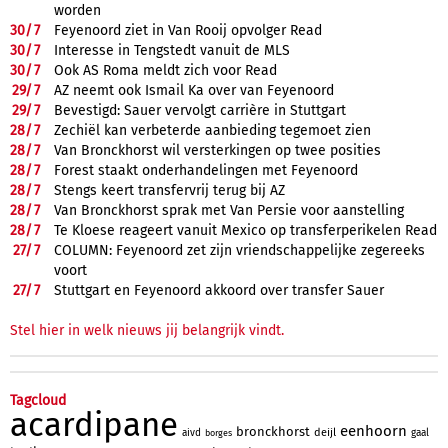
worden
30/
7
Feyenoord ziet in Van Rooij opvolger Read
30/
7
Interesse in Tengstedt vanuit de MLS
30/
7
Ook AS Roma meldt zich voor Read
29/
7
AZ neemt ook Ismail Ka over van Feyenoord
29/
7
Bevestigd: Sauer vervolgt carrière in Stuttgart
28/
7
Zechiël kan verbeterde aanbieding tegemoet zien
28/
7
Van Bronckhorst wil versterkingen op twee posities
28/
7
Forest staakt onderhandelingen met Feyenoord
28/
7
Stengs keert transfervrij terug bij AZ
28/
7
Van Bronckhorst sprak met Van Persie voor aanstelling
28/
7
Te Kloese reageert vanuit Mexico op transferperikelen Read
27/
7
COLUMN: Feyenoord zet zijn vriendschappelijke zegereeks
voort
27/
7
Stuttgart en Feyenoord akkoord over transfer Sauer
Stel hier in welk nieuws jij belangrijk vindt.
Tagcloud
acardipane
eenhoorn
bronckhorst
deijl
aivd
gaal
borges