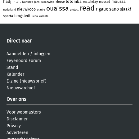
hadj
lotomba
moussa
matchday
intuit
kloese
mossad
ivanusec
jans
kasanwirjo
read
ouaissa
rigaux
sano
sjaakf
nieuwkoop
nederland
oranje
protect
tengstedt
sparta
ueda
valente
Direct naar
Aanmelden
/
inloggen
Feyenoord Forum
Stand
Kalender
E-zine (nieuwsbrief)
Nieuwsarchief
Over ons
Voor webmasters
Disclaimer
Privacy
Adverteren