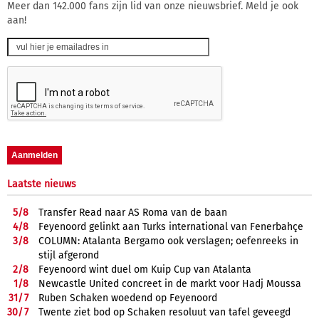
Meer dan 142.000 fans zijn lid van onze nieuwsbrief. Meld je ook
aan!
Laatste nieuws
5/
8
Transfer Read naar AS Roma van de baan
4/
8
Feyenoord gelinkt aan Turks international van Fenerbahçe
3/
8
COLUMN: Atalanta Bergamo ook verslagen; oefenreeks in
stijl afgerond
2/
8
Feyenoord wint duel om Kuip Cup van Atalanta
1/
8
Newcastle United concreet in de markt voor Hadj Moussa
31/
7
Ruben Schaken woedend op Feyenoord
30/
7
Twente ziet bod op Schaken resoluut van tafel geveegd