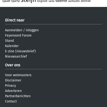
valente
zechiel
sjaakf
sparta
ueda
vanhoutte
tengstedt
Direct naar
Aanmelden
/
inloggen
Feyenoord Forum
Stand
Kalender
E-zine (nieuwsbrief)
Nieuwsarchief
Over ons
Voor webmasters
Disclaimer
Privacy
Adverteren
Partnerberichten
Contact