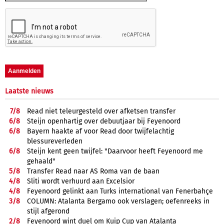
Laatste nieuws
7/
8
Read niet teleurgesteld over afketsen transfer
6/
8
Steijn openhartig over debuutjaar bij Feyenoord
6/
8
Bayern haakte af voor Read door twijfelachtig
blessureverleden
6/
8
Steijn kent geen twijfel: "Daarvoor heeft Feyenoord me
gehaald"
5/
8
Transfer Read naar AS Roma van de baan
4/
8
Sliti wordt verhuurd aan Excelsior
4/
8
Feyenoord gelinkt aan Turks international van Fenerbahçe
3/
8
COLUMN: Atalanta Bergamo ook verslagen; oefenreeks in
stijl afgerond
2/
8
Feyenoord wint duel om Kuip Cup van Atalanta