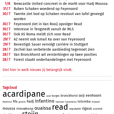
1/
8
Newcastle United concreet in de markt voor Hadj Moussa
31/
7
Ruben Schaken woedend op Feyenoord
30/
7
Twente ziet bod op Schaken resoluut van tafel geveegd
worden
30/
7
Feyenoord ziet in Van Rooij opvolger Read
30/
7
Interesse in Tengstedt vanuit de MLS
30/
7
Ook AS Roma meldt zich voor Read
29/
7
AZ neemt ook Ismail Ka over van Feyenoord
29/
7
Bevestigd: Sauer vervolgt carrière in Stuttgart
28/
7
Zechiël kan verbeterde aanbieding tegemoet zien
28/
7
Van Bronckhorst wil versterkingen op twee posities
28/
7
Forest staakt onderhandelingen met Feyenoord
Stel hier in welk nieuws jij belangrijk vindt.
Tagcloud
acardipane
eenhoorn
bronckhorst
deijl
borges
aivd
infantino
hadj
lotomba
fifa
givairo
ivanusec
kasanwirjo
mossad
elsenhout
read
ouaissa
moussa
rigaux
nieuwkoop
reputatie
scorend
steijn