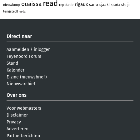
read
ouaissa
rigaux
sano
sjaakf
steijn
nieuwkoop
reputatie
sparta
tengstedt
ueda
Direct naar
Aanmelden
/
inloggen
Feyenoord Forum
Stand
Kalender
E-zine (nieuwsbrief)
Nieuwsarchief
Over ons
Voor webmasters
Disclaimer
Privacy
Adverteren
Partnerberichten