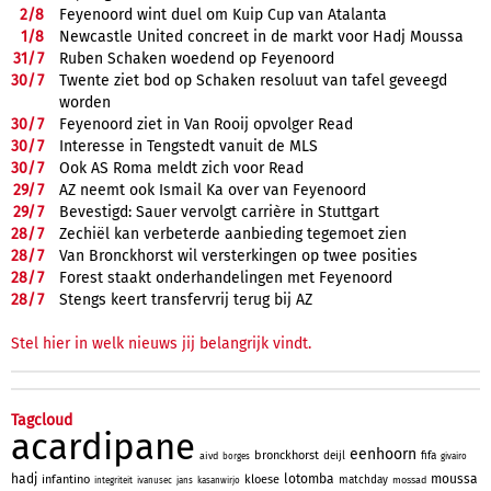
2/
8
Feyenoord wint duel om Kuip Cup van Atalanta
1/
8
Newcastle United concreet in de markt voor Hadj Moussa
31/
7
Ruben Schaken woedend op Feyenoord
30/
7
Twente ziet bod op Schaken resoluut van tafel geveegd
worden
30/
7
Feyenoord ziet in Van Rooij opvolger Read
30/
7
Interesse in Tengstedt vanuit de MLS
30/
7
Ook AS Roma meldt zich voor Read
29/
7
AZ neemt ook Ismail Ka over van Feyenoord
29/
7
Bevestigd: Sauer vervolgt carrière in Stuttgart
28/
7
Zechiël kan verbeterde aanbieding tegemoet zien
28/
7
Van Bronckhorst wil versterkingen op twee posities
28/
7
Forest staakt onderhandelingen met Feyenoord
28/
7
Stengs keert transfervrij terug bij AZ
Stel hier in welk nieuws jij belangrijk vindt.
Tagcloud
acardipane
eenhoorn
bronckhorst
deijl
fifa
aivd
borges
givairo
hadj
lotomba
moussa
infantino
kloese
matchday
mossad
integriteit
ivanusec
jans
kasanwirjo