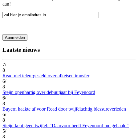
aan!
Laatste nieuws
7/
8
Read niet teleurgesteld over afketsen transfer
6/
8
Steijn openhartig over debuutjaar bij Feyenoord
6/
8
Bayern haakte af voor Read door twijfelachtig blessureverleden
6/
8
Steijn kent geen twijfel: "Daarvoor heeft Feyenoord me gehaald"
5/
8