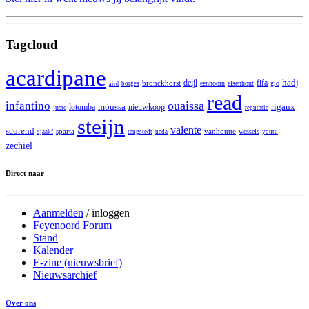
Tagcloud
acardipane
hadj
deijl
fifa
bronckhorst
eenhoorn
elsenhout
gio
borges
aivd
read
ouaissa
infantino
moussa
rigaux
lotomba
nieuwkoop
juste
reputatie
steijn
valente
scorend
sparta
vanhoutte
wessels
sjaakf
tengstedt
ueda
youtu
zechiel
Direct naar
Aanmelden
/
inloggen
Feyenoord Forum
Stand
Kalender
E-zine (nieuwsbrief)
Nieuwsarchief
Over ons