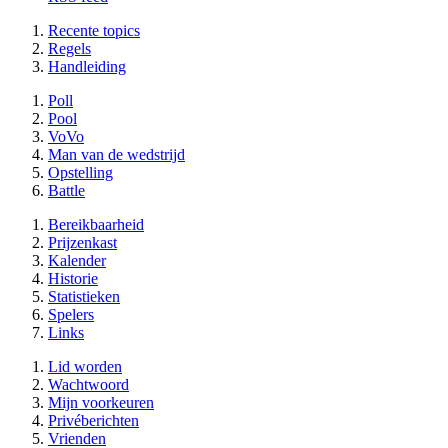
Recente topics
Regels
Handleiding
Poll
Pool
VoVo
Man van de wedstrijd
Opstelling
Battle
Bereikbaarheid
Prijzenkast
Kalender
Historie
Statistieken
Spelers
Links
Lid worden
Wachtwoord
Mijn voorkeuren
Privéberichten
Vrienden