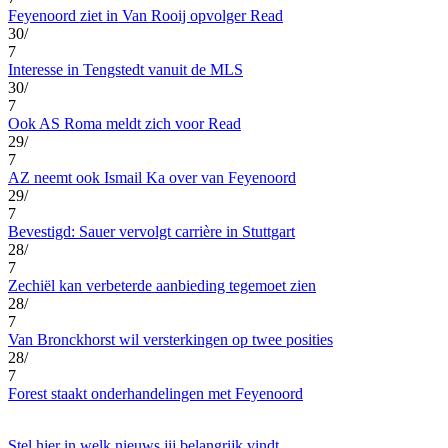
Feyenoord ziet in Van Rooij opvolger Read
30/
7
Interesse in Tengstedt vanuit de MLS
30/
7
Ook AS Roma meldt zich voor Read
29/
7
AZ neemt ook Ismail Ka over van Feyenoord
29/
7
Bevestigd: Sauer vervolgt carrière in Stuttgart
28/
7
Zechiël kan verbeterde aanbieding tegemoet zien
28/
7
Van Bronckhorst wil versterkingen op twee posities
28/
7
Forest staakt onderhandelingen met Feyenoord
Stel hier in welk nieuws jij belangrijk vindt.