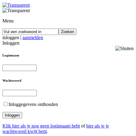
Menu
inloggen
|
aanmelden
Inloggen
Loginnaam
Wachtwoord
Inloggegevens onthouden
Klik hier als je nog geen loginnaam hebt
of
hier als je je
wachtwoord kwijt bent
.