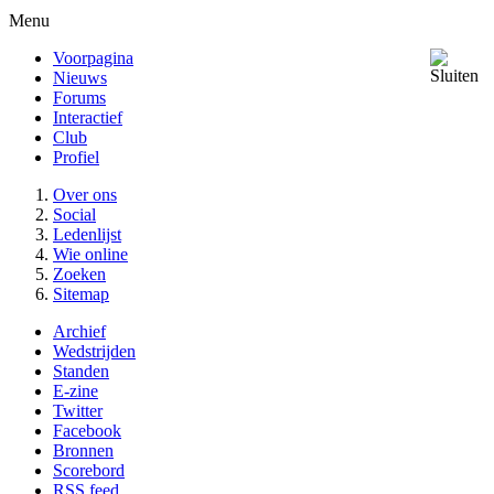
Menu
Voorpagina
Nieuws
Forums
Interactief
Club
Profiel
Over ons
Social
Ledenlijst
Wie online
Zoeken
Sitemap
Archief
Wedstrijden
Standen
E-zine
Twitter
Facebook
Bronnen
Scorebord
RSS feed