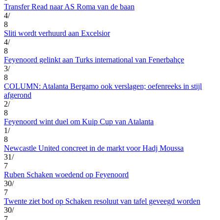
Transfer Read naar AS Roma van de baan
4/
8
Sliti wordt verhuurd aan Excelsior
4/
8
Feyenoord gelinkt aan Turks international van Fenerbahçe
3/
8
COLUMN: Atalanta Bergamo ook verslagen; oefenreeks in stijl
afgerond
2/
8
Feyenoord wint duel om Kuip Cup van Atalanta
1/
8
Newcastle United concreet in de markt voor Hadj Moussa
31/
7
Ruben Schaken woedend op Feyenoord
30/
7
Twente ziet bod op Schaken resoluut van tafel geveegd worden
30/
7