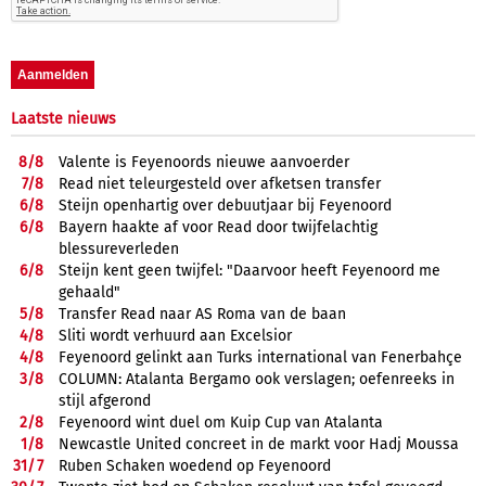
Laatste nieuws
8/
8
Valente is Feyenoords nieuwe aanvoerder
7/
8
Read niet teleurgesteld over afketsen transfer
6/
8
Steijn openhartig over debuutjaar bij Feyenoord
6/
8
Bayern haakte af voor Read door twijfelachtig
blessureverleden
6/
8
Steijn kent geen twijfel: "Daarvoor heeft Feyenoord me
gehaald"
5/
8
Transfer Read naar AS Roma van de baan
4/
8
Sliti wordt verhuurd aan Excelsior
4/
8
Feyenoord gelinkt aan Turks international van Fenerbahçe
3/
8
COLUMN: Atalanta Bergamo ook verslagen; oefenreeks in
stijl afgerond
2/
8
Feyenoord wint duel om Kuip Cup van Atalanta
1/
8
Newcastle United concreet in de markt voor Hadj Moussa
31/
7
Ruben Schaken woedend op Feyenoord