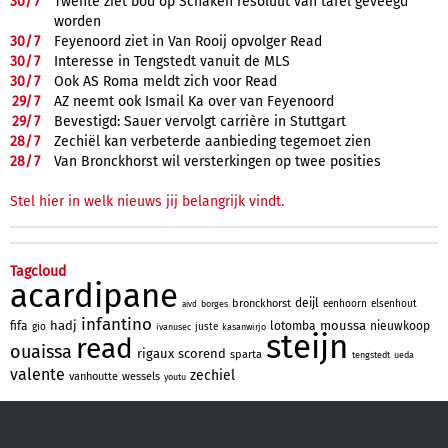
30/
7
Twente ziet bod op Schaken resoluut van tafel geveegd
worden
30/
7
Feyenoord ziet in Van Rooij opvolger Read
30/
7
Interesse in Tengstedt vanuit de MLS
30/
7
Ook AS Roma meldt zich voor Read
29/
7
AZ neemt ook Ismail Ka over van Feyenoord
29/
7
Bevestigd: Sauer vervolgt carrière in Stuttgart
28/
7
Zechiël kan verbeterde aanbieding tegemoet zien
28/
7
Van Bronckhorst wil versterkingen op twee posities
Stel hier in welk nieuws jij belangrijk vindt.
Tagcloud
acardipane
deijl
bronckhorst
eenhoorn
elsenhout
borges
aivd
infantino
hadj
moussa
fifa
lotomba
nieuwkoop
gio
juste
ivanusec
kasanwirjo
steijn
read
ouaissa
rigaux
scorend
sparta
tengstedt
ueda
valente
zechiel
vanhoutte
wessels
youtu