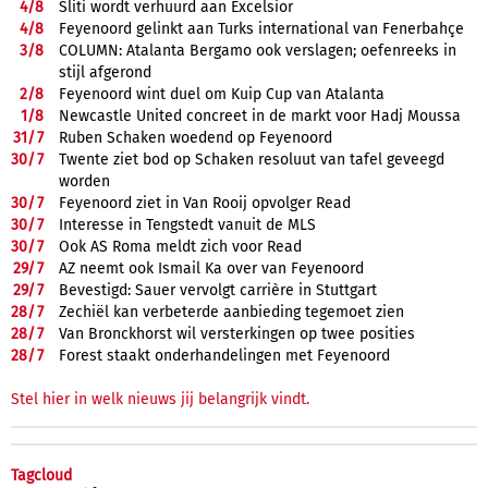
4/
8
Sliti wordt verhuurd aan Excelsior
4/
8
Feyenoord gelinkt aan Turks international van Fenerbahçe
3/
8
COLUMN: Atalanta Bergamo ook verslagen; oefenreeks in
stijl afgerond
2/
8
Feyenoord wint duel om Kuip Cup van Atalanta
1/
8
Newcastle United concreet in de markt voor Hadj Moussa
31/
7
Ruben Schaken woedend op Feyenoord
30/
7
Twente ziet bod op Schaken resoluut van tafel geveegd
worden
30/
7
Feyenoord ziet in Van Rooij opvolger Read
30/
7
Interesse in Tengstedt vanuit de MLS
30/
7
Ook AS Roma meldt zich voor Read
29/
7
AZ neemt ook Ismail Ka over van Feyenoord
29/
7
Bevestigd: Sauer vervolgt carrière in Stuttgart
28/
7
Zechiël kan verbeterde aanbieding tegemoet zien
28/
7
Van Bronckhorst wil versterkingen op twee posities
28/
7
Forest staakt onderhandelingen met Feyenoord
Stel hier in welk nieuws jij belangrijk vindt.
Tagcloud