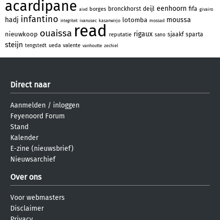
acardipane
eenhoorn
bronckhorst
deijl
fifa
borges
aivd
givairo
infantino
hadj
moussa
lotomba
ivanusec
kasanwirjo
mossad
integriteit
read
ouaissa
rigaux
nieuwkoop
sjaakf
sparta
reputatie
sano
steijn
ueda
valente
tengstedt
vanhoutte
zechiel
Direct naar
Aanmelden
/
inloggen
Feyenoord Forum
Stand
Kalender
E-zine (nieuwsbrief)
Nieuwsarchief
Over ons
Voor webmasters
Disclaimer
Privacy