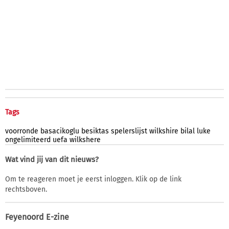
Tags
voorronde
basacikoglu
besiktas
spelerslijst
wilkshire
bilal
luke
ongelimiteerd
uefa
wilkshere
Wat vind jij van dit nieuws?
Om te reageren moet je eerst inloggen. Klik op de link
rechtsboven.
Feyenoord E-zine