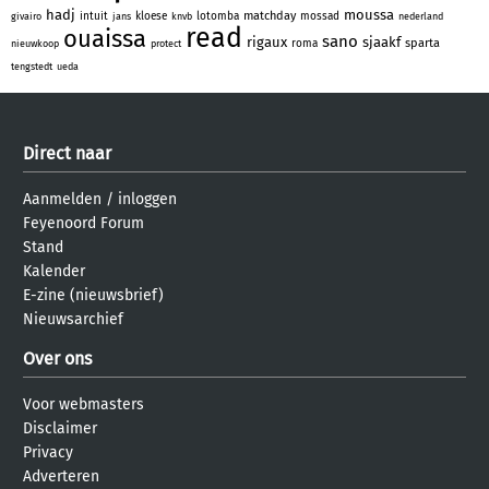
hadj
moussa
matchday
intuit
kloese
lotomba
mossad
givairo
jans
knvb
nederland
read
ouaissa
sano
rigaux
sjaakf
sparta
roma
nieuwkoop
protect
tengstedt
ueda
Direct naar
Aanmelden
/
inloggen
Feyenoord Forum
Stand
Kalender
E-zine (nieuwsbrief)
Nieuwsarchief
Over ons
Voor webmasters
Disclaimer
Privacy
Adverteren