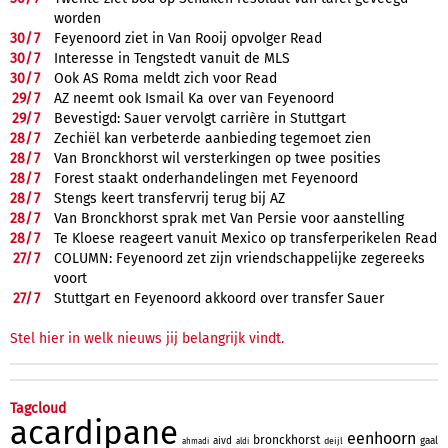
worden
30/
7
Feyenoord ziet in Van Rooij opvolger Read
30/
7
Interesse in Tengstedt vanuit de MLS
30/
7
Ook AS Roma meldt zich voor Read
29/
7
AZ neemt ook Ismail Ka over van Feyenoord
29/
7
Bevestigd: Sauer vervolgt carrière in Stuttgart
28/
7
Zechiël kan verbeterde aanbieding tegemoet zien
28/
7
Van Bronckhorst wil versterkingen op twee posities
28/
7
Forest staakt onderhandelingen met Feyenoord
28/
7
Stengs keert transfervrij terug bij AZ
28/
7
Van Bronckhorst sprak met Van Persie voor aanstelling
28/
7
Te Kloese reageert vanuit Mexico op transferperikelen Read
27/
7
COLUMN: Feyenoord zet zijn vriendschappelijke zegereeks
voort
27/
7
Stuttgart en Feyenoord akkoord over transfer Sauer
Stel hier in welk nieuws jij belangrijk vindt.
Tagcloud
acardipane
eenhoorn
bronckhorst
aivd
gaal
deijl
ahmadi
aldi