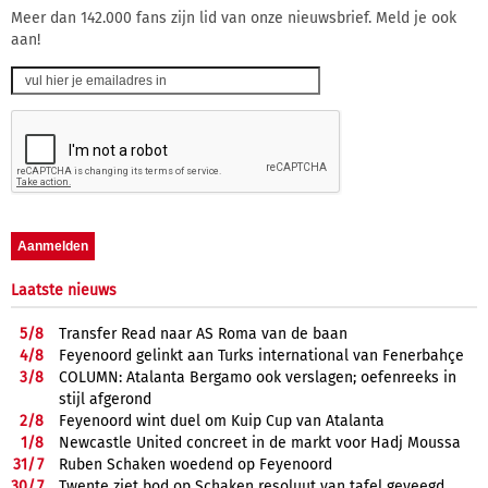
Meer dan 142.000 fans zijn lid van onze nieuwsbrief. Meld je ook
aan!
Laatste nieuws
5/
8
Transfer Read naar AS Roma van de baan
4/
8
Feyenoord gelinkt aan Turks international van Fenerbahçe
3/
8
COLUMN: Atalanta Bergamo ook verslagen; oefenreeks in
stijl afgerond
2/
8
Feyenoord wint duel om Kuip Cup van Atalanta
1/
8
Newcastle United concreet in de markt voor Hadj Moussa
31/
7
Ruben Schaken woedend op Feyenoord
30/
7
Twente ziet bod op Schaken resoluut van tafel geveegd