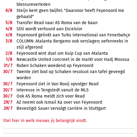
blessureverleden
6/
8
Steijn kent geen twijfel: "Daarvoor heeft Feyenoord me
gehaald"
5/
8
Transfer Read naar AS Roma van de baan
4/
8
Sliti wordt verhuurd aan Excelsior
4/
8
Feyenoord gelinkt aan Turks international van Fenerbahçe
3/
8
COLUMN: Atalanta Bergamo ook verslagen; oefenreeks in
stijl afgerond
2/
8
Feyenoord wint duel om Kuip Cup van Atalanta
1/
8
Newcastle United concreet in de markt voor Hadj Moussa
31/
7
Ruben Schaken woedend op Feyenoord
30/
7
Twente ziet bod op Schaken resoluut van tafel geveegd
worden
30/
7
Feyenoord ziet in Van Rooij opvolger Read
30/
7
Interesse in Tengstedt vanuit de MLS
30/
7
Ook AS Roma meldt zich voor Read
29/
7
AZ neemt ook Ismail Ka over van Feyenoord
29/
7
Bevestigd: Sauer vervolgt carrière in Stuttgart
Stel hier in welk nieuws jij belangrijk vindt.