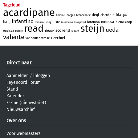
Tagcloud
acardipane
deijl
fifa
elsenhout
borges
bronckhorst
gio
bommel
infantino
hadj
moussa
lotomba
nieuwkoop
juste
jong
ivanusec
kasanwirjo
kraaijeveld
read
steijn
ueda
scorend
rigaux
ouaissa
persie
sjaakf
valente
zechiel
vanhoutte
wessels
Direct naar
Aanmelden
/
inloggen
Feyenoord Forum
Stand
Kalender
E-zine (nieuwsbrief)
Nieuwsarchief
Over ons
Voor webmasters