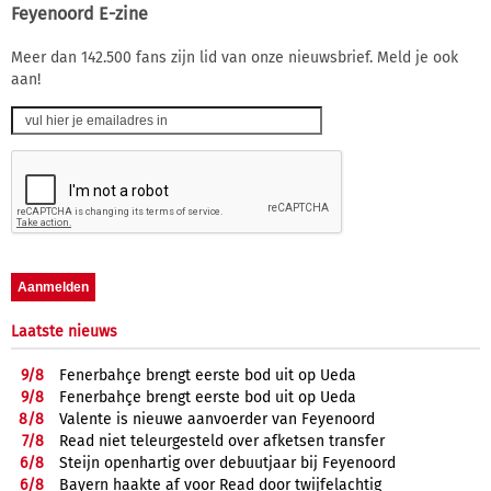
Feyenoord E-zine
Meer dan 142.500 fans zijn lid van onze nieuwsbrief. Meld je ook
aan!
Laatste nieuws
9/
8
Fenerbahçe brengt eerste bod uit op Ueda
9/
8
Fenerbahçe brengt eerste bod uit op Ueda
8/
8
Valente is nieuwe aanvoerder van Feyenoord
7/
8
Read niet teleurgesteld over afketsen transfer
6/
8
Steijn openhartig over debuutjaar bij Feyenoord
6/
8
Bayern haakte af voor Read door twijfelachtig