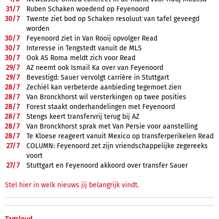
31/
7
Ruben Schaken woedend op Feyenoord
30/
7
Twente ziet bod op Schaken resoluut van tafel geveegd
worden
30/
7
Feyenoord ziet in Van Rooij opvolger Read
30/
7
Interesse in Tengstedt vanuit de MLS
30/
7
Ook AS Roma meldt zich voor Read
29/
7
AZ neemt ook Ismail Ka over van Feyenoord
29/
7
Bevestigd: Sauer vervolgt carrière in Stuttgart
28/
7
Zechiël kan verbeterde aanbieding tegemoet zien
28/
7
Van Bronckhorst wil versterkingen op twee posities
28/
7
Forest staakt onderhandelingen met Feyenoord
28/
7
Stengs keert transfervrij terug bij AZ
28/
7
Van Bronckhorst sprak met Van Persie voor aanstelling
28/
7
Te Kloese reageert vanuit Mexico op transferperikelen Read
27/
7
COLUMN: Feyenoord zet zijn vriendschappelijke zegereeks
voort
27/
7
Stuttgart en Feyenoord akkoord over transfer Sauer
Stel hier in welk nieuws jij belangrijk vindt.