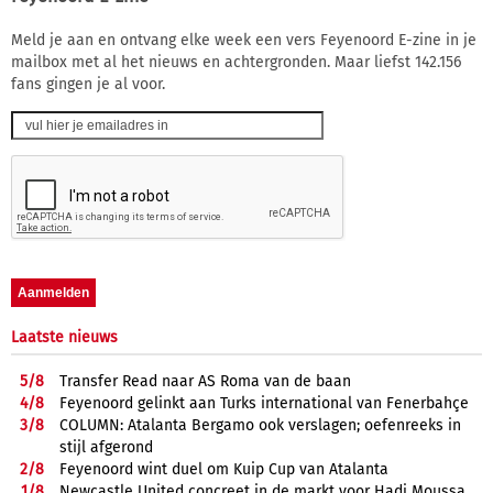
Meld je aan en ontvang elke week een vers Feyenoord E-zine in je
mailbox met al het nieuws en achtergronden. Maar liefst 142.156
fans gingen je al voor.
Laatste nieuws
5/
8
Transfer Read naar AS Roma van de baan
4/
8
Feyenoord gelinkt aan Turks international van Fenerbahçe
3/
8
COLUMN: Atalanta Bergamo ook verslagen; oefenreeks in
stijl afgerond
2/
8
Feyenoord wint duel om Kuip Cup van Atalanta
1/
8
Newcastle United concreet in de markt voor Hadj Moussa