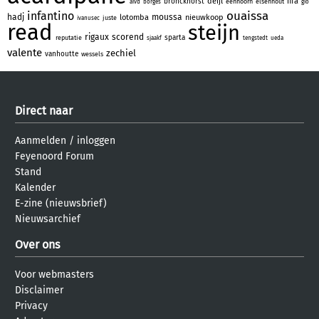
deijl
fifa
bronckhorst
eenhoorn
elsenhout
aivd
borges
gio
ouaissa
infantino
hadj
moussa
lotomba
nieuwkoop
juste
ivanusec
read
steijn
rigaux
scorend
sparta
reputatie
sjaakf
tengstedt
ueda
valente
zechiel
vanhoutte
wessels
Direct naar
Aanmelden
/
inloggen
Feyenoord Forum
Stand
Kalender
E-zine (nieuwsbrief)
Nieuwsarchief
Over ons
Voor webmasters
Disclaimer
Privacy