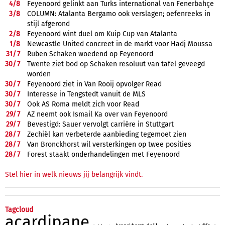
4/
8
Feyenoord gelinkt aan Turks international van Fenerbahçe
3/
8
COLUMN: Atalanta Bergamo ook verslagen; oefenreeks in
stijl afgerond
2/
8
Feyenoord wint duel om Kuip Cup van Atalanta
1/
8
Newcastle United concreet in de markt voor Hadj Moussa
31/
7
Ruben Schaken woedend op Feyenoord
30/
7
Twente ziet bod op Schaken resoluut van tafel geveegd
worden
30/
7
Feyenoord ziet in Van Rooij opvolger Read
30/
7
Interesse in Tengstedt vanuit de MLS
30/
7
Ook AS Roma meldt zich voor Read
29/
7
AZ neemt ook Ismail Ka over van Feyenoord
29/
7
Bevestigd: Sauer vervolgt carrière in Stuttgart
28/
7
Zechiël kan verbeterde aanbieding tegemoet zien
28/
7
Van Bronckhorst wil versterkingen op twee posities
28/
7
Forest staakt onderhandelingen met Feyenoord
Stel hier in welk nieuws jij belangrijk vindt.
Tagcloud
acardipane