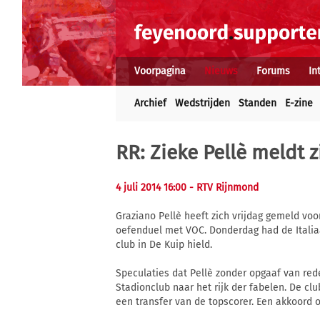
Voorpagina
Nieuws
Forums
In
Archief
Wedstrijden
Standen
E-zine
RR: Zieke Pellè meldt 
4 juli 2014 16:00
- RTV Rijnmond
Graziano Pellè heeft zich vrijdag gemeld voo
oefenduel met VOC. Donderdag had de Italiaa
club in De Kuip hield.
Speculaties dat Pellè zonder opgaaf van red
Stadionclub naar het rijk der fabelen. De cl
een transfer van de topscorer. Een akkoord ov