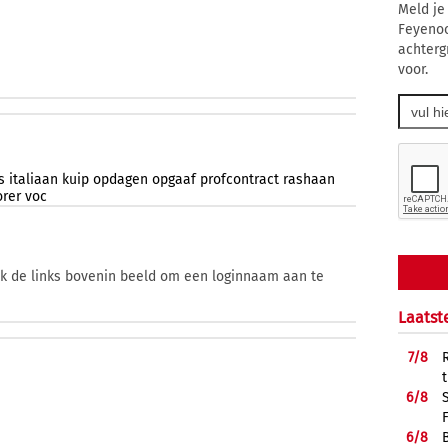
Meld je
Feyenoo
achterg
voor.
s
italiaan
kuip
opdagen
opgaaf
profcontract
rashaan
orer
voc
ik de links bovenin beeld om een loginnaam aan te
Laatst
7/
8
6/
8
6/
8