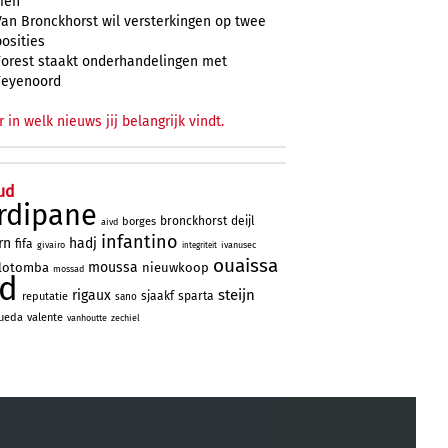
zien
Van Bronckhorst wil versterkingen op twee
posities
Forest staakt onderhandelingen met
Feyenoord
r in welk nieuws jij belangrijk vindt.
ud
rdipane
bronckhorst
deijl
borges
aivd
infantino
rn
hadj
fifa
givairo
ivanusec
integriteit
ouaissa
moussa
lotomba
nieuwkoop
mossad
ad
steijn
rigaux
sjaakf
sparta
reputatie
sano
ueda
valente
vanhoutte
zechiel