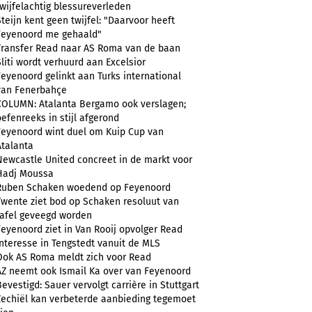
twijfelachtig blessureverleden
Steijn kent geen twijfel: "Daarvoor heeft
Feyenoord me gehaald"
Transfer Read naar AS Roma van de baan
Sliti wordt verhuurd aan Excelsior
Feyenoord gelinkt aan Turks international
van Fenerbahçe
COLUMN: Atalanta Bergamo ook verslagen;
oefenreeks in stijl afgerond
Feyenoord wint duel om Kuip Cup van
Atalanta
Newcastle United concreet in de markt voor
Hadj Moussa
Ruben Schaken woedend op Feyenoord
Twente ziet bod op Schaken resoluut van
tafel geveegd worden
Feyenoord ziet in Van Rooij opvolger Read
Interesse in Tengstedt vanuit de MLS
Ook AS Roma meldt zich voor Read
AZ neemt ook Ismail Ka over van Feyenoord
Bevestigd: Sauer vervolgt carrière in Stuttgart
Zechiël kan verbeterde aanbieding tegemoet