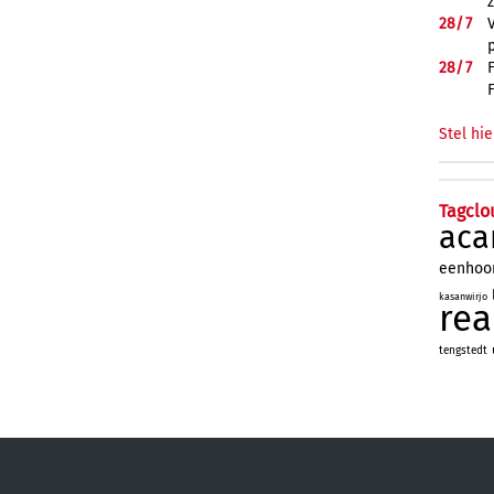
28/
7
28/
7
Stel hie
Tagclo
aca
eenhoo
kasanwirjo
re
tengstedt