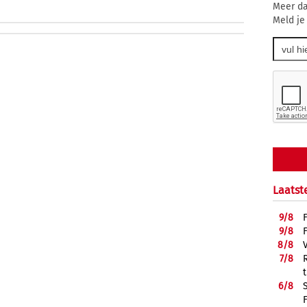
Meer da
Meld je
Laatst
9/
8
9/
8
8/
8
7/
8
6/
8