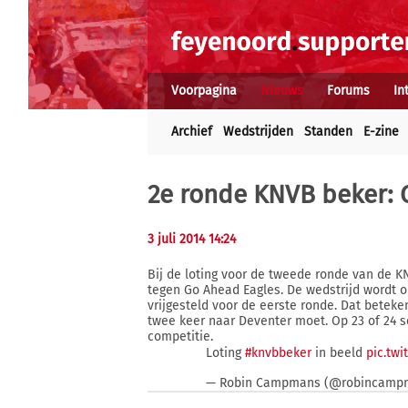
Voorpagina
Nieuws
Forums
In
Archief
Wedstrijden
Standen
E-zine
2e ronde KNVB beker: 
3 juli 2014 14:24
Bij de loting voor de tweede ronde van de K
tegen Go Ahead Eagles. De wedstrijd wordt op
vrijgesteld voor de eerste ronde. Dat beteke
twee keer naar Deventer moet. Op 23 of 24 
competitie.
Loting
#knvbbeker
in beeld
pic.tw
— Robin Campmans (@robincamp