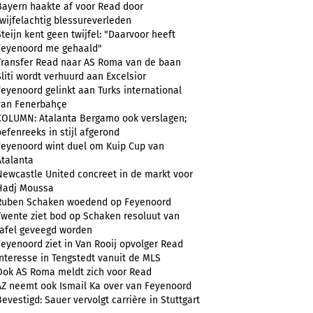
Bayern haakte af voor Read door
twijfelachtig blessureverleden
Steijn kent geen twijfel: "Daarvoor heeft
Feyenoord me gehaald"
Transfer Read naar AS Roma van de baan
Sliti wordt verhuurd aan Excelsior
Feyenoord gelinkt aan Turks international
van Fenerbahçe
COLUMN: Atalanta Bergamo ook verslagen;
oefenreeks in stijl afgerond
Feyenoord wint duel om Kuip Cup van
Atalanta
Newcastle United concreet in de markt voor
Hadj Moussa
Ruben Schaken woedend op Feyenoord
Twente ziet bod op Schaken resoluut van
tafel geveegd worden
Feyenoord ziet in Van Rooij opvolger Read
Interesse in Tengstedt vanuit de MLS
Ook AS Roma meldt zich voor Read
AZ neemt ook Ismail Ka over van Feyenoord
Bevestigd: Sauer vervolgt carrière in Stuttgart