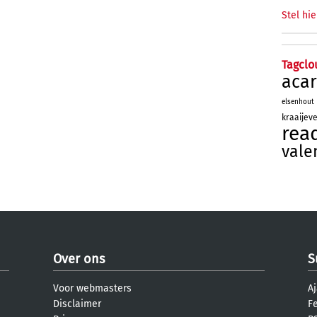
Stel hie
Tagclo
aca
elsenhout
kraaijev
rea
vale
Over ons
S
Voor webmasters
Aj
Disclaimer
F