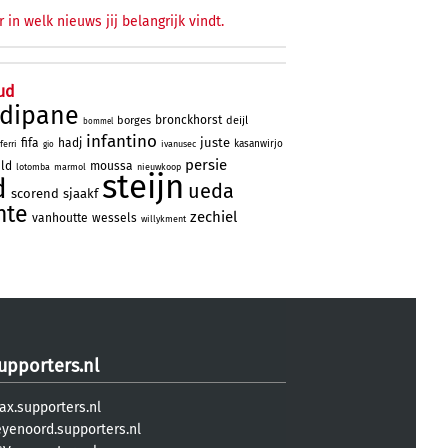
r in welk nieuws jij belangrijk vindt.
ud
rdipane
bronckhorst
borges
deijl
bommel
infantino
juste
fifa
hadj
kasanwirjo
ferri
ivanusec
gio
persie
eld
moussa
lotomba
marmol
nieuwkoop
steijn
d
ueda
scorend
sjaakf
nte
zechiel
vanhoutte
wessels
willykment
upporters.nl
ax.supporters.nl
eyenoord.supporters.nl