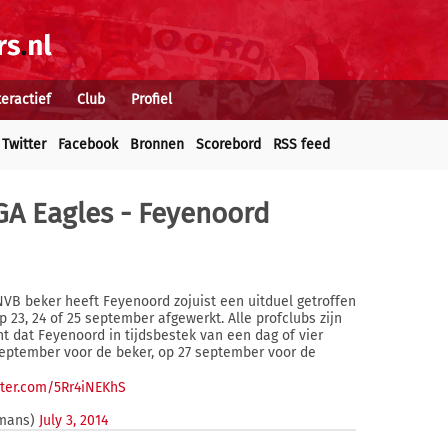
teractief
Club
Profiel
Twitter
Facebook
Bronnen
Scorebord
RSS feed
GA Eagles - Feyenoord
NVB beker heeft Feyenoord zojuist een uitduel getroffen
 23, 24 of 25 september afgewerkt. Alle profclubs zijn
nt dat Feyenoord in tijdsbestek van een dag of vier
september voor de beker, op 27 september voor de
itter.com/5Rr4iNEKhS
mans)
July 3, 2014