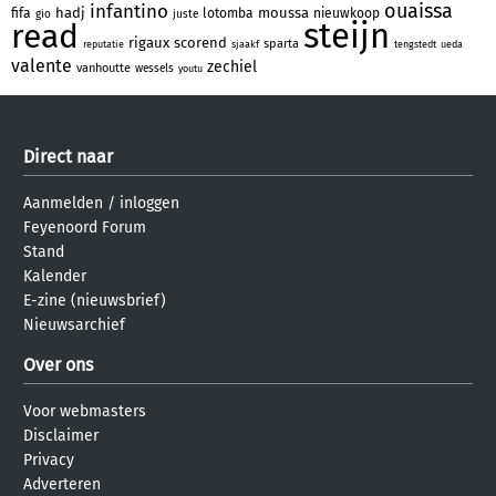
ouaissa
infantino
hadj
moussa
fifa
lotomba
nieuwkoop
gio
juste
steijn
read
rigaux
scorend
sparta
reputatie
sjaakf
tengstedt
ueda
valente
zechiel
vanhoutte
wessels
youtu
Direct naar
Aanmelden
/
inloggen
Feyenoord Forum
Stand
Kalender
E-zine (nieuwsbrief)
Nieuwsarchief
Over ons
Voor webmasters
Disclaimer
Privacy
Adverteren