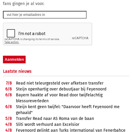
fans gingen je al voor.
Laatste nieuws
7/
8
Read niet teleurgesteld over afketsen transfer
6/
8
Steijn openhartig over debuutjaar bij Feyenoord
6/
8
Bayern haakte af voor Read door twijfelachtig
blessureverleden
6/
8
Steijn kent geen twijfel: "Daarvoor heeft Feyenoord me
gehaald"
5/
8
Transfer Read naar AS Roma van de baan
4/
8
Sliti wordt verhuurd aan Excelsior
4/
8
Feyenoord gelinkt aan Turks international van Fenerbahçe