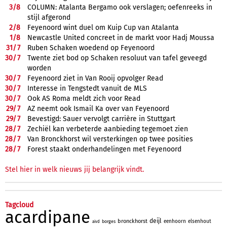
3/
8
COLUMN: Atalanta Bergamo ook verslagen; oefenreeks in
stijl afgerond
2/
8
Feyenoord wint duel om Kuip Cup van Atalanta
1/
8
Newcastle United concreet in de markt voor Hadj Moussa
31/
7
Ruben Schaken woedend op Feyenoord
30/
7
Twente ziet bod op Schaken resoluut van tafel geveegd
worden
30/
7
Feyenoord ziet in Van Rooij opvolger Read
30/
7
Interesse in Tengstedt vanuit de MLS
30/
7
Ook AS Roma meldt zich voor Read
29/
7
AZ neemt ook Ismail Ka over van Feyenoord
29/
7
Bevestigd: Sauer vervolgt carrière in Stuttgart
28/
7
Zechiël kan verbeterde aanbieding tegemoet zien
28/
7
Van Bronckhorst wil versterkingen op twee posities
28/
7
Forest staakt onderhandelingen met Feyenoord
Stel hier in welk nieuws jij belangrijk vindt.
Tagcloud
acardipane
deijl
bronckhorst
eenhoorn
elsenhout
borges
aivd