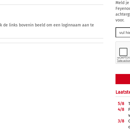
Meld je
Feyenoo
achtergr
voor.
ik de links bovenin beeld om een loginnaam aan te
Laatst
5/
8
4/
8
3/
8