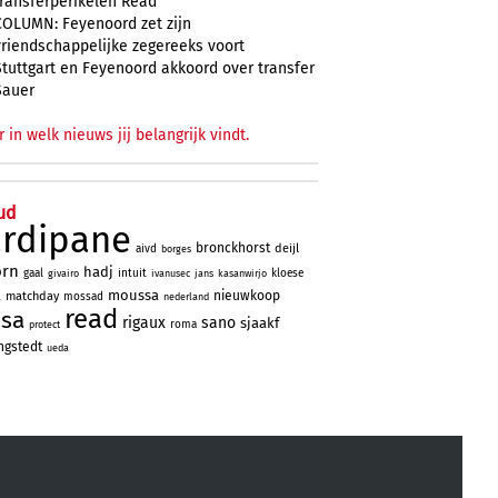
transferperikelen Read
COLUMN: Feyenoord zet zijn
vriendschappelijke zegereeks voort
Stuttgart en Feyenoord akkoord over transfer
Sauer
r in welk nieuws jij belangrijk vindt.
ud
ardipane
bronckhorst
deijl
aivd
borges
orn
hadj
gaal
intuit
kloese
givairo
ivanusec
jans
kasanwirjo
a
moussa
nieuwkoop
matchday
mossad
nederland
read
ssa
rigaux
sano
sjaakf
roma
protect
ngstedt
ueda