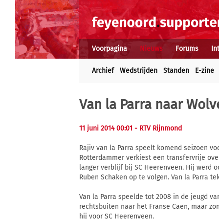
Voorpagina
Nieuws
Forums
In
Archief
Wedstrijden
Standen
E-zine
Van la Parra naar Wo
11 juni 2014 00:01
- RTV Rijnmond
Rajiv van la Parra speelt komend seizoen v
Rotterdammer verkiest een transfervrije ov
langer verblijf bij SC Heerenveen. Hij werd
Ruben Schaken op te volgen. Van la Parra teke
Van la Parra speelde tot 2008 in de jeugd va
rechtsbuiten naar het Franse Caen, maar zo
hij voor SC Heerenveen.