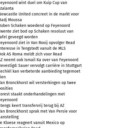
Feyenoord wint duel om Kuip Cup van
Atalanta
Newcastle United concreet in de markt voor
Hadj Moussa
Ruben Schaken woedend op Feyenoord
Twente ziet bod op Schaken resoluut van
tafel geveegd worden
Feyenoord ziet in Van Rooij opvolger Read
Interesse in Tengstedt vanuit de MLS
Ook AS Roma meldt zich voor Read
AZ neemt ook Ismail Ka over van Feyenoord
Bevestigd: Sauer vervolgt carrière in Stuttgart
Zechiël kan verbeterde aanbieding tegemoet
zien
Van Bronckhorst wil versterkingen op twee
posities
Forest staakt onderhandelingen met
Feyenoord
Stengs keert transfervrij terug bij AZ
Van Bronckhorst sprak met Van Persie voor
aanstelling
Te Kloese reageert vanuit Mexico op