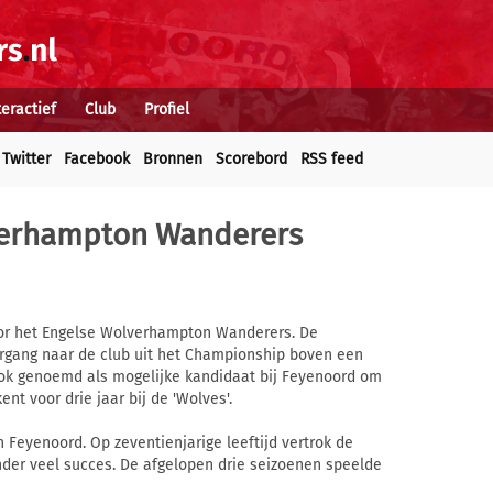
teractief
Club
Profiel
Twitter
Facebook
Bronnen
Scorebord
RSS feed
lverhampton Wanderers
oor het Engelse Wolverhampton Wanderers. De
ergang naar de club uit het Championship boven een
 ook genoemd als mogelijke kandidaat bij Feyenoord om
nt voor drie jaar bij de 'Wolves'.
n Feyenoord. Op zeventienjarige leeftijd vertrok de
nder veel succes. De afgelopen drie seizoenen speelde