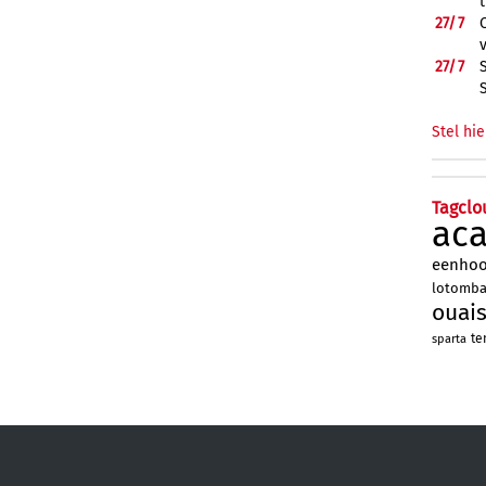
27/
7
27/
7
Stel hie
Tagclo
ac
eenho
lotomb
ouai
te
sparta