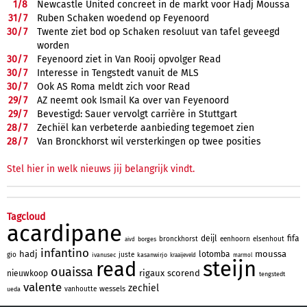
1/
8
Newcastle United concreet in de markt voor Hadj Moussa
31/
7
Ruben Schaken woedend op Feyenoord
30/
7
Twente ziet bod op Schaken resoluut van tafel geveegd
worden
30/
7
Feyenoord ziet in Van Rooij opvolger Read
30/
7
Interesse in Tengstedt vanuit de MLS
30/
7
Ook AS Roma meldt zich voor Read
29/
7
AZ neemt ook Ismail Ka over van Feyenoord
29/
7
Bevestigd: Sauer vervolgt carrière in Stuttgart
28/
7
Zechiël kan verbeterde aanbieding tegemoet zien
28/
7
Van Bronckhorst wil versterkingen op twee posities
Stel hier in welk nieuws jij belangrijk vindt.
Tagcloud
acardipane
deijl
fifa
bronckhorst
eenhoorn
elsenhout
borges
aivd
infantino
hadj
moussa
lotomba
gio
juste
ivanusec
kasanwirjo
kraaijeveld
marmol
steijn
read
ouaissa
rigaux
scorend
nieuwkoop
tengstedt
valente
zechiel
wessels
vanhoutte
ueda