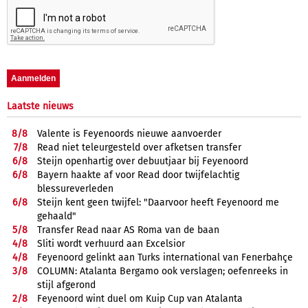
Laatste nieuws
8/
8
Valente is Feyenoords nieuwe aanvoerder
7/
8
Read niet teleurgesteld over afketsen transfer
6/
8
Steijn openhartig over debuutjaar bij Feyenoord
6/
8
Bayern haakte af voor Read door twijfelachtig
blessureverleden
6/
8
Steijn kent geen twijfel: "Daarvoor heeft Feyenoord me
gehaald"
5/
8
Transfer Read naar AS Roma van de baan
4/
8
Sliti wordt verhuurd aan Excelsior
4/
8
Feyenoord gelinkt aan Turks international van Fenerbahçe
3/
8
COLUMN: Atalanta Bergamo ook verslagen; oefenreeks in
stijl afgerond
2/
8
Feyenoord wint duel om Kuip Cup van Atalanta