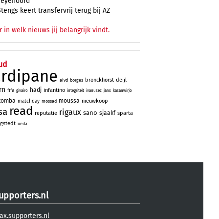
Feyenoord
Stengs keert transfervrij terug bij AZ
r in welk nieuws jij belangrijk vindt.
ud
ardipane
bronckhorst
deijl
aivd
borges
rn
hadj
infantino
fifa
givairo
integriteit
ivanusec
jans
kasanwirjo
tomba
moussa
nieuwkoop
matchday
mossad
read
sa
rigaux
sano
sjaakf
reputatie
sparta
gstedt
ueda
upporters.nl
ax.supporters.nl