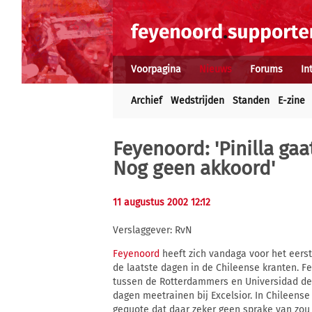
Voorpagina
Nieuws
Forums
In
Archief
Wedstrijden
Standen
E-zine
Feyenoord: 'Pinilla ga
Nog geen akkoord'
11 augustus 2002 12:12
Verslaggever: RvN
Feyenoord
heeft zich vandaga voor het eerst
de laatste dagen in de Chileense kranten. F
tussen de Rotterdammers en Universidad de 
dagen meetrainen bij Excelsior. In Chileens
gequote dat daar zeker geen sprake van zou z