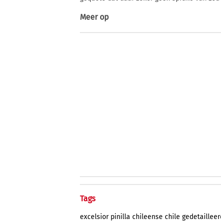
Meer op
Tags
excelsior
pinilla
chileense
chile
gedetaillee