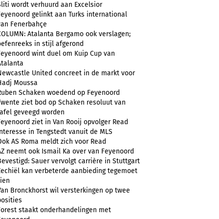
Sliti wordt verhuurd aan Excelsior
Feyenoord gelinkt aan Turks international
van Fenerbahçe
COLUMN: Atalanta Bergamo ook verslagen;
oefenreeks in stijl afgerond
Feyenoord wint duel om Kuip Cup van
Atalanta
Newcastle United concreet in de markt voor
Hadj Moussa
Ruben Schaken woedend op Feyenoord
Twente ziet bod op Schaken resoluut van
tafel geveegd worden
Feyenoord ziet in Van Rooij opvolger Read
Interesse in Tengstedt vanuit de MLS
Ook AS Roma meldt zich voor Read
AZ neemt ook Ismail Ka over van Feyenoord
Bevestigd: Sauer vervolgt carrière in Stuttgart
Zechiël kan verbeterde aanbieding tegemoet
zien
Van Bronckhorst wil versterkingen op twee
posities
Forest staakt onderhandelingen met