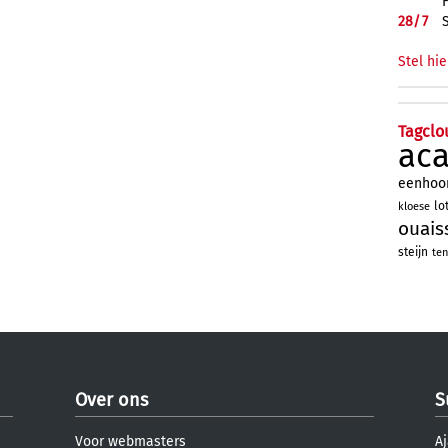
28/
7
Stel hie
Tagclo
ac
eenhoo
lo
kloese
ouais
steijn
ten
Over ons
S
Voor webmasters
Aj