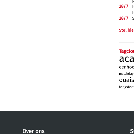
28/
7
28/
7
Stel hie
Tagclo
ac
eenho
matchday
ouai
tengsted
Over ons
S