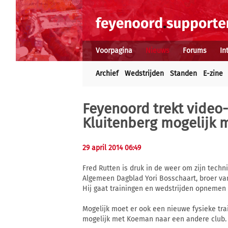
Voorpagina
Nieuws
Forums
In
Archief
Wedstrijden
Standen
E-zine
Feyenoord trekt video-a
Kluitenberg mogelijk
29 april 2014 06:49
Fred Rutten is druk in de weer om zijn techn
Algemeen Dagblad Yori Bosschaart, broer van
Hij gaat trainingen en wedstrijden opnemen
Mogelijk moet er ook een nieuwe fysieke tra
mogelijk met Koeman naar een andere club.