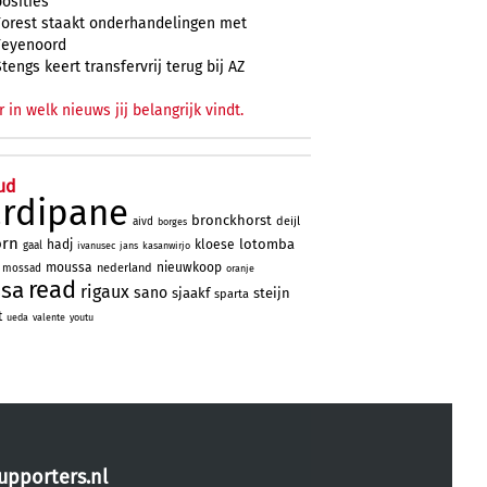
posities
Forest staakt onderhandelingen met
Feyenoord
Stengs keert transfervrij terug bij AZ
r in welk nieuws jij belangrijk vindt.
ud
ardipane
bronckhorst
deijl
aivd
borges
orn
lotomba
hadj
kloese
gaal
ivanusec
jans
kasanwirjo
moussa
nieuwkoop
nederland
mossad
oranje
read
ssa
rigaux
sano
sjaakf
steijn
sparta
t
ueda
valente
youtu
upporters.nl