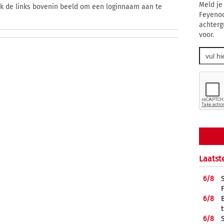
Meld je
ik de links bovenin beeld om een loginnaam aan te
Feyenoo
achtergr
voor.
Laatst
6/
8
6/
8
6/
8