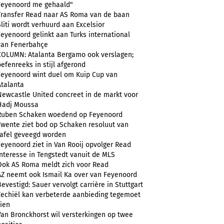
Feyenoord me gehaald"
Transfer Read naar AS Roma van de baan
Sliti wordt verhuurd aan Excelsior
Feyenoord gelinkt aan Turks international
van Fenerbahçe
COLUMN: Atalanta Bergamo ook verslagen;
oefenreeks in stijl afgerond
Feyenoord wint duel om Kuip Cup van
Atalanta
Newcastle United concreet in de markt voor
Hadj Moussa
Ruben Schaken woedend op Feyenoord
Twente ziet bod op Schaken resoluut van
tafel geveegd worden
Feyenoord ziet in Van Rooij opvolger Read
Interesse in Tengstedt vanuit de MLS
Ook AS Roma meldt zich voor Read
AZ neemt ook Ismail Ka over van Feyenoord
Bevestigd: Sauer vervolgt carrière in Stuttgart
Zechiël kan verbeterde aanbieding tegemoet
zien
Van Bronckhorst wil versterkingen op twee