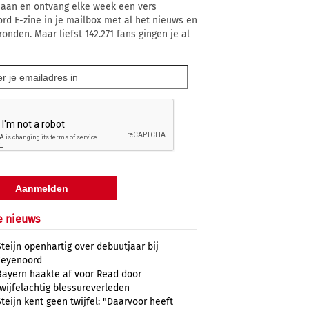
 aan en ontvang elke week een vers
rd E-zine in je mailbox met al het nieuws en
onden. Maar liefst 142.271 fans gingen je al
e nieuws
Steijn openhartig over debuutjaar bij
Feyenoord
Bayern haakte af voor Read door
twijfelachtig blessureverleden
Steijn kent geen twijfel: "Daarvoor heeft