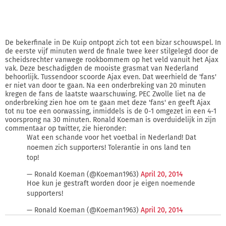
De bekerfinale in De Kuip ontpopt zich tot een bizar schouwspel. In
de eerste vijf minuten werd de finale twee keer stilgelegd door de
scheidsrechter vanwege rookbommem op het veld vanuit het Ajax
vak. Deze beschadigden de mooiste grasmat van Nederland
behoorlijk. Tussendoor scoorde Ajax even. Dat weerhield de 'fans'
er niet van door te gaan. Na een onderbreking van 20 minuten
kregen de fans de laatste waarschuwing. PEC Zwolle liet na de
onderbreking zien hoe om te gaan met deze 'fans' en geeft Ajax
tot nu toe een oorwassing, inmiddels is de 0-1 omgezet in een 4-1
voorsprong na 30 minuten. Ronald Koeman is overduidelijk in zijn
commentaar op twitter, zie hieronder:
Wat een schande voor het voetbal in Nederland! Dat
noemen zich supporters! Tolerantie in ons land ten
top!
— Ronald Koeman (@Koeman1963)
April 20, 2014
Hoe kun je gestraft worden door je eigen noemende
supporters!
— Ronald Koeman (@Koeman1963)
April 20, 2014