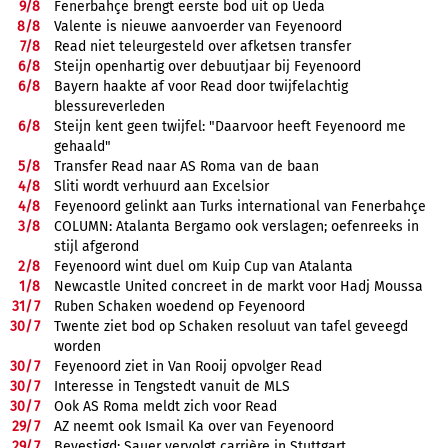
9/
8
Fenerbahçe brengt eerste bod uit op Ueda
8/
8
Valente is nieuwe aanvoerder van Feyenoord
7/
8
Read niet teleurgesteld over afketsen transfer
6/
8
Steijn openhartig over debuutjaar bij Feyenoord
6/
8
Bayern haakte af voor Read door twijfelachtig
blessureverleden
6/
8
Steijn kent geen twijfel: "Daarvoor heeft Feyenoord me
gehaald"
5/
8
Transfer Read naar AS Roma van de baan
4/
8
Sliti wordt verhuurd aan Excelsior
4/
8
Feyenoord gelinkt aan Turks international van Fenerbahçe
3/
8
COLUMN: Atalanta Bergamo ook verslagen; oefenreeks in
stijl afgerond
2/
8
Feyenoord wint duel om Kuip Cup van Atalanta
1/
8
Newcastle United concreet in de markt voor Hadj Moussa
31/
7
Ruben Schaken woedend op Feyenoord
30/
7
Twente ziet bod op Schaken resoluut van tafel geveegd
worden
30/
7
Feyenoord ziet in Van Rooij opvolger Read
30/
7
Interesse in Tengstedt vanuit de MLS
30/
7
Ook AS Roma meldt zich voor Read
29/
7
AZ neemt ook Ismail Ka over van Feyenoord
29/
7
Bevestigd: Sauer vervolgt carrière in Stuttgart