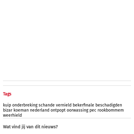
Tags
kuip
onderbreking
schande
vernield
bekerfinale
beschadigden
bizar
koeman
nederland
ontpopt
oorwassing
pec
rookbommem
weerhield
Wat vind jij van dit nieuws?