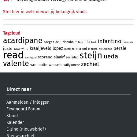
Stel hier in welk nieuws jij belangrijk vindt.
Tagcloud
acardipane
infantino
fifa
borges
deijl
elsenhout
ferri
hadj
ivanusec
persie
kraaijeveld
lopez
juste
kasanwirjo
marmol
lotomba
moussa
nieuwkoop
read
steijn
ueda
scorend
sjaakf
sociedad
santigoal
valente
zechiel
vanhoutte
wessels
willykment
Direct naar
Aanmelden
/
inloggen
Feyenoord Forum
Stand
Kalender
E-zine (nieuwsbrief)
Nieuwsarchief